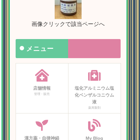
画像クリックで該当ページへ
メニュー
店舗情報
塩化アルミニウム塩
管理・販売
化ベンザルコニウム
液
薬局製剤
漢方薬・自律神経
My Blog