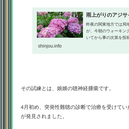
雨上がりのアジサ
昨夜の関東地方では局
が、今朝のウォーキン
いてから事の次第を投
ます。今は来週から始..
shinjou.info
その試練とは、娘婿の聴神経腫瘍です。
4月初め、突発性難聴の診断で治療を受けてい
が発見されました。