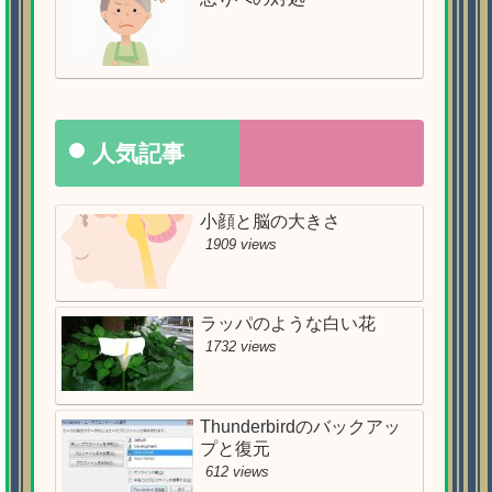
人気記事
小顔と脳の大きさ
1909 views
ラッパのような白い花
1732 views
Thunderbirdのバックアッ
プと復元
612 views