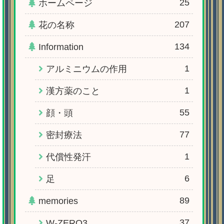
25
ホームページ
207
花の名称
134
Information
1
アルミニウムの作用
1
漢方薬のこと
55
顔・頭
77
密封療法
1
代償性発汗
6
足
89
memories
37
W-ZERO3