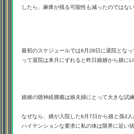
したら、麻痺が残る可能性も減ったのではな
最初のスケジュールでは6月28日に退院とな
って退院は来月にずれると昨日娘婿から娘にLI
娘婿の聴神経腫瘍は娘夫婦にとって大きな試
なぜなら、婿が入院した6月7日から娘と孫2
ハイテンションな要求に私の体は限界に近い