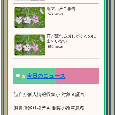
塩アル液ご報告
571 views
汗が流れる感じがするのに
出ていない
550 views
今日のニュース
陸自が個人情報収集か 対象者証言
避難所巡り格差も 制度の改革急務