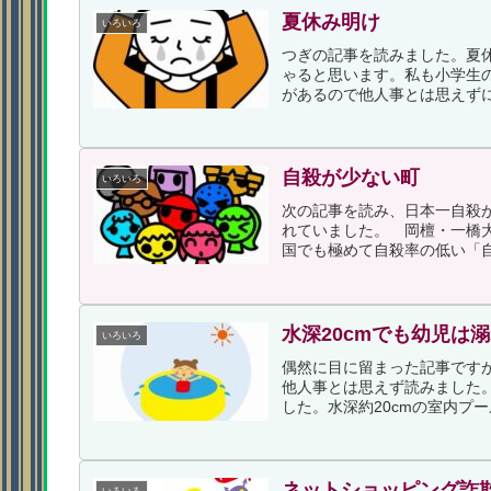
夏休み明け
いろいろ
つぎの記事を読みました。夏
ゃると思います。私も小学生
があるので他人事とは思えずに
自殺が少ない町
いろいろ
次の記事を読み、日本一自殺
れていました。 岡檀・一橋
国でも極めて自殺率の低い「自
水深20cmでも幼児は
いろいろ
偶然に目に留まった記事です
他人事とは思えず読みました。
した。水深約20cmの室内プー
ネットショッピング詐