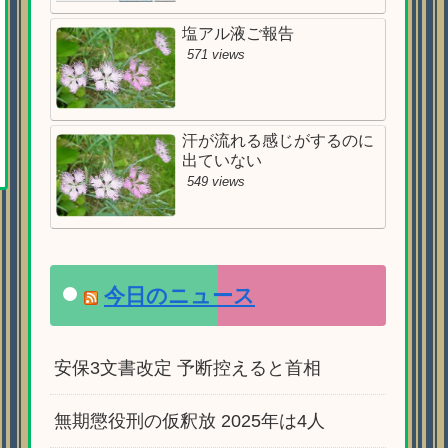
塩アル液ご報告
571 views
汗が流れる感じがするのに
出ていない
549 views
今日のニュース
安保3文書改定 予断控えると首相
無期懲役刑の仮釈放 2025年は4人