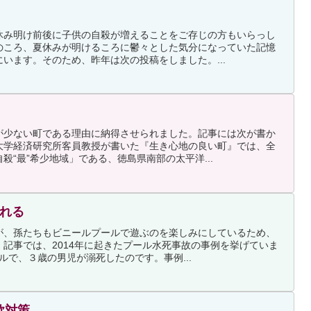
休み明け前後に子供の自殺が増えることをご存じの方もいらっし
のころ、夏休みが明けるころに鬱々とした気分になっていた記憶
います。そのため、昨年は次の投稿をしました。...
が少ない町である理由に納得させられました。記事には次が書か
大学経済研究所客員教授が書いた『生き心地の良い町』では、全
殺“最”希少地域」である、徳島県南部の太平洋...
溺れる
が、孫たちもビニールプールで遊ぶのを楽しみにしているため、
記事では、2014年に起きたプール水死事故の事例を挙げていま
ルで、３歳の男児が溺死したのです。事例...
欺対策