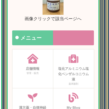
画像クリックで該当ページへ
メニュー
店舗情報
塩化アルミニウム塩
管理・販売
化ベンザルコニウム
液
薬局製剤
漢方薬・自律神経
My Blog