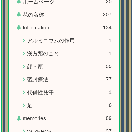
25
ホームページ
207
花の名称
134
Information
1
アルミニウムの作用
1
漢方薬のこと
55
顔・頭
77
密封療法
1
代償性発汗
6
足
89
memories
37
W-ZERO3