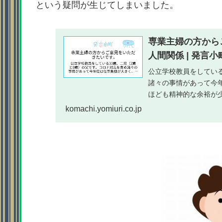
という疑問が生じてしまいました。
専業主婦の方から
人間関係 | 発言小
公立学校教員をしている
諸々の事情があって今
ほども精神的な余裕が
たため、専業主婦の方か.
komachi.yomiuri.co.jp