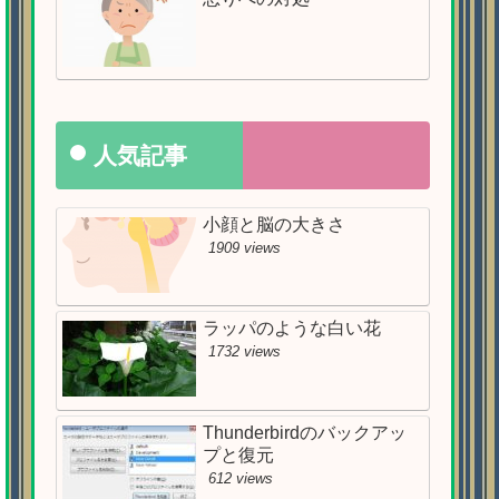
人気記事
小顔と脳の大きさ
1909 views
ラッパのような白い花
1732 views
Thunderbirdのバックアッ
プと復元
612 views