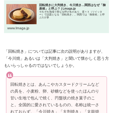
回転焼きに大判焼き、今川焼き…関西はなぜ「御
座候」と呼ぶ？ | Lmaga.jp
それぞれ地域で異なる呼び名があり、度々Ｘ（ツイッタ
ー）で話題となる「回転焼き」。関西では「御座候」と呼
ぶ人が多
www.lmaga.jp
「回転焼き」については記事に次の説明がありますが、
「今川焼」あるいは「大判焼き」と聞いて懐かしく思う方
もいらっしゃるのではないでしょうか。
回転焼きとは、あんこやカスタードクリームなど
の具を、小麦粉、卵、砂糖などを使ったほんのり
甘い生地で包んで焼く、円盤状の焼き菓子のこ
と。全国的に愛されているものの、名称は統一さ
れておらず、「今川焼き」「大判焼き」「太鼓焼