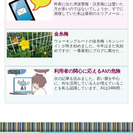
昨夜に出た津波警報・注意報には驚いた
方が多いのではないでしょうか。すでに
就寝していた私は最初のエリアメールで
目が覚めて、10～20分間隔に鳴る警報に
眠れぬ夜を過ごしました。東北の方たち
は東日本大震災を思い出して不安な時を
過ごしているだろうと...
金糸梅
いろいろ
ウォーキングルートの金糸梅（キンシバ
イ）が咲き始めました。今年はまだ先始
めですが、一番最初にブログに載せた
2014年のころより花が少ないように感じ
ていたので、今年は以前のように満開に
なることを願いながら写しました。ちな
みに、金糸梅はオトギリ...
利用者の関心に応えるAIの危険
いろいろ
次の記事を読みました。若い層を中心
に、AIを活用している人が増えているこ
とを私も認識しています。AIは24時間い
つでも相談できますし、上手に活用でき
ている場合は問題ないのですが、マイナ
スの面もあり、それについて記事には次
が書かれていました。...