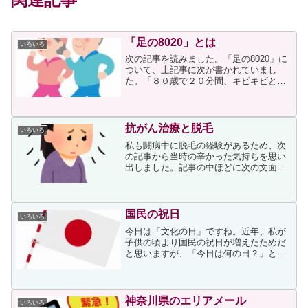
「足の8020」とは
いろいろ
次の記事を読みました。「足の8020」に
ついて、上記事に次が書かれていまし
た。「８０歳で２０分間、キビキビと歩
き続けられる」を目標に「足の８０２
０」運動を下北沢病院（東京）や約８０
社の企業が進めています。時速４～５キ
ロが目安ですが、体力や筋...
抗がん治療と脱毛
いろいろ
私も闘病中に脱毛の経験があるため、次
の記事から当時の辛かった気持ちを思い
出しました。記事の中ほどに次の文面が
ありましたが、まさに私も「ずれている
んじゃないか。病気のことが知られてし
まうのではないか」という思いが常にあ
りました。ただ、どんなに...
国民の祝日
いろいろ
今日は「文化の日」ですね。近年、私が
子供の頃より国民の祝日が増えたためだ
と思いますが、「今日は何の日？」と考
えてしまうことが多々あります11月3日
「文化の日」は子供のころから祝日でし
たから、何の日と考えることはないので
すが、ふと気になって次...
神奈川県のエリアメール
いろいろ