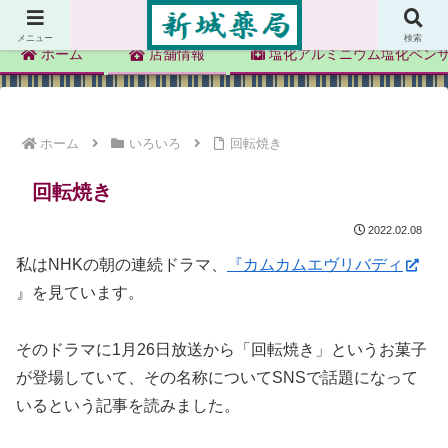
新城薬局
メニュー
検索
ホーム
店舗情報
塩化アルミニウム塩化ベン
ホーム
いろいろ
回転焼き
回転焼き
2022.02.08
私はNHKの朝の連続ドラマ、
『カムカムエヴリバディ
』を見ています。
そのドラマに1月26日放送から「回転焼き」というお菓子
が登場していて、その名称についてSNSで話題になって
いるという記事を読みました。