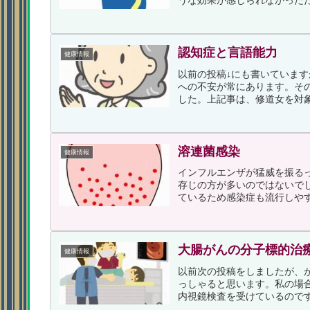
うな効果が感じられなかったた
認知症と言語能力
健康情報
以前の投稿↓にも書いていま
への不安が常にあります。そ
した。上記事は、修道女を対象に
溶連菌感染
健康情報
インフルエンザが猛威を振る
存じの方が多いのではないで
ているため感染症も流行しやす
大腸がんの分子標的治
健康情報
以前次の投稿をしましたが、
っしゃると思います。私の場
内視鏡検査を受けているのです