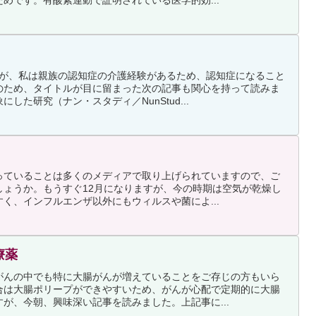
めです。有酸素運動で証明されている医学的効...
すが、私は親族の認知症の介護経験があるため、認知症になること
のため、タイトルが目に留まった次の記事も関心を持って読みま
した研究（ナン・スタディ／NunStud...
っていることは多くのメディアで取り上げられていますので、ご
しょうか。もうすぐ12月になりますが、今の時期は空気が乾燥し
く、インフルエンザ以外にもウィルスや菌によ...
療薬
がんの中でも特に大腸がんが増えていることをご存じの方もいら
合は大腸ポリープができやすいため、がんが心配で定期的に大腸
が、今朝、興味深い記事を読みました。上記事に...