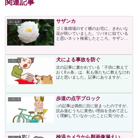
関連記事
サザンカ
花の名称
ゴミ集積場のすぐ横のお宅に、きれいな
花が咲いていました。ツバキに似ている
と思いネット検索したところ、サザンカ
（山茶花）とわかりました。サザンカは
ツバキ科と書かれていますから、ツバキ
に似ていると思ったのでしょう。↑はサザ
ンカの中でも「朝倉」と...
犬による事故を防ぐ
いろいろ
次の記事に書かれている「子供に教えて
おく8ヵ条」は、私も孫たちに教えなけれ
ばと思いました。記事にありますが、今
月初旬に群馬県で10人以上が大型犬にか
まれて負傷したという事件をご記憶の方
もいらっしゃると思います。その事件で
は負傷者全員が命に別...
歩道の点字ブロック
いろいろ
↓の記事は偶然に目に留まったのですが、
読み進むうちに黄色い理由を含めて正し
く理解していなかったことに気づかされ
ました。記事には次が書かれていまし
た。 全く見えない全盲の人であれば、
ブロックを足の裏や 白杖はくじょう の先
で確認しながら歩きま...
検温カメラから顏画像漏えい
いろいろ