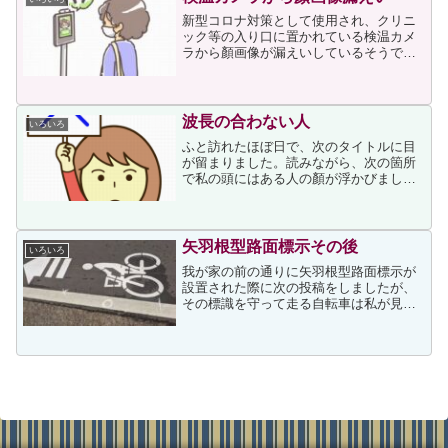
新型コロナ対策として使用され、クリニ
ック等の入り口に置かれている検温カメ
ラから顏画像が漏えいしているそうで
す。上記事の冒頭に次が書かれていまし
た。新型コロナウイルス対策で検温に使
われたサーマルカメラから顔画像が漏え
いしている。ネット上のフリ...
波長の合わない人
いろいろ
ふと訪れたほぼ日で、次のタイトルに目
が留まりました。読みながら、次の箇所
で私の頭にはある人の顏が浮かびまし
た。その人といると、イライラする、か
み合わない、ちょっとしたやりとりで疲
れる、そんな「波長が合わない人」、ど
うにも「波長が合わない人」...
矢羽根型路面標示その後
いろいろ
我が家の前の通りに矢羽根型路面標示が
設置された際に次の投稿をしましたが、
その標識を守って走る自転車は私が見る
限りでは1％程度に留まっています。その
ためか、或いは当初から設置の予定があ
ったのかはわかりませんが、数日前、矢
羽根根型路面標示の標示...