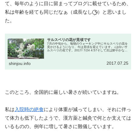
て、毎年のように目に留まってブログに載せているため、
私は年齢を経ても同じだなぁ（成長なし
）と思いまし
た。
サルスベリの花が見頃です
7月の中旬から、毎朝のウォーキング中にサルスベリの花を
見かけるようになり、今は見頃を迎えています。↓は白いサ
ルスベリの花です。2017/ 7/24 4:57そして次は鮮やかなピ
ンクの花です。↑のピンクの花は2年前にも載せたことがあ
りましたが...
2017.07.25
shinjou.info
このところ、全国的に厳しい暑さが続いていますね。
私は
入院時の絶食
により体重が減ってしまい、それに伴っ
て体力も低下したようで、漢方薬と鍼灸で何とか支えては
いるものの、例年に増して暑さに難儀しています。