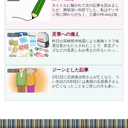
タイトルに魅かれて次の記事を読みまし
たが、興味深い内容でした。私はデッサ
ン等に関わりがなく、三菱のHi-uniは知っ
ていましたが、ステッドラー社の鉛筆は
知りませんでした。記事では、絵を描く
ことを仕事とする筆者がステッドラー社
の鉛筆を使って8...
災害への備え
いろいろ
昨日の宮崎県沖地震により南海トラフ地
震注意がもたらされたことで、防災グッ
ズなどの見直しをお考えの方もいらっし
ゃるかと思います。私が住む川崎市は南
海トラフ地震防災対策推進地域指定市町
村には入っていないのですが、すぐ近く
の横浜市まで指定市に入っ...
ジーンとした記事
いろいろ
2月1日に石原慎太郎さんが亡くなり、つ
い先日の3月8日には奥様の石原典子さん
が亡くなったことをご存じの方も多いの
ではないでしょうか。お二人の息子であ
る石原良純さんがテレビ朝日「週刊ニュ
ースリーダー」（土曜午前6-8時）に出演
しているのを知っ...