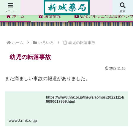
新城薬局
メニュー
検索
ホーム
店舗情報
塩化アルミニウム塩化ベン
ホーム
いろいろ
幼児の転落事故
幼児の転落事故
2022.11.15
また痛ましい事故の報道がありました。
https://www3.nhk.or.jp/lnews/aomori/20221114/
6080017959.html
www3.nhk.or.jp