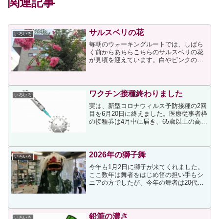
関連記事
サルスベリの花
いろいろ
毎朝のウォーキングルートでは、しばら
く前からあちらこちらのサルスベリの花
が見頃を迎えています。白やピンクの花
が咲いていますが、それらの中でも↓の濃
いピンクのサルスベリの花が一番見事だ
と思いながら通る度に眺めています。↑の
サルスベリは知り合い...
ワクチン接種終わりました
いろいろ
実は、新型コロナウィルス予防接種の2回
目を6月20日に終えました。医療従事者枠
の接種券は4月中に届き、65歳以上の高齢
者枠の接種券は5月中旬に届きましたが、
私が受けたのは医療従事者枠のほうで
す。同じく薬剤師である夫と娘も同日（1
回目が5月3...
2026年の獅子舞
いろいろ
今年も1月2日に獅子が来てくれました。
ここ数年は舞者をはじめ笛の担い手もシ
ニアの方でしたが、今年の舞者は20代後
半くらいに見える青年でしたので、伝統
芸能への若い方の参加が頼もしく思えま
した。これも毎年書いていますが、獅子
舞は私にとって最もお...
鉛筆の濃さ
いろいろ