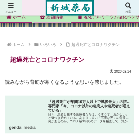
新城薬局
メニュー
検索
ホーム
店舗情報
塩化アルミニウム塩化ベン
ホーム
いろいろ
超過死亡とコロナワクチン
超過死亡とコロナワクチン
2023.02.14
読みながら背筋が寒くなるような思いを感じました。
「超過死亡が年間10万人以上で戦後最大」の謎…
専門家「今、コロナ以外の急病人や急死者が増え
ている」
日々、患者と接する医療者たちは、うすうす「おかしい」
と気づき始めている。あまりに多い「不審な死」の背後に
何があるのか。コロナ禍3年間のデータを精査して、浮かび
上がってきた理由とは。
gendai.media