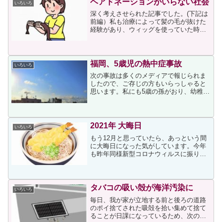
ヘアドネーションがいらない社会
いろいろ
深く考えさせられた記事でした。(下記は
前編）私も治療によって髪の毛が抜けた
経験があり、ウィッグを使っていた時期
がありました。当時は身体はもちろんで
すが心も弱っていたので、髪の毛が無い
こと、そのためにウィッグを使っている
ことを周囲に知られない...
福岡、5歳児の熱中症事故
いろいろ
次の事故は多くのメディアで報じられま
したので、ご存じの方もいらっしゃると
思います。私にも5歳の孫がおり、幼稚園
バスを利用していることから他人事とは
思えず、親御さんの心中を思うと心が痛
むばかりです。私も何度か孫を幼稚園バ
スに乗せていますが、運...
2021年 大晦日
いろいろ
もう12月と思っていたら、あっという間
に大晦日になった気がしています。今年
も昨年同様新型コロナウィルスに振り回
された1年でしたが、我が家には娘婿の聴
神経腫瘍のための入院手術と主人の不整
脈の入院手術もあったり、例年以上に健
康について考えさせら...
タバコの吸い殻が海洋汚染に
いろいろ
毎日、我が家が立地する前と後ろの道路
のポイ捨てされた吸殻を拾い集めて捨て
ることが日課になっているため、次の記