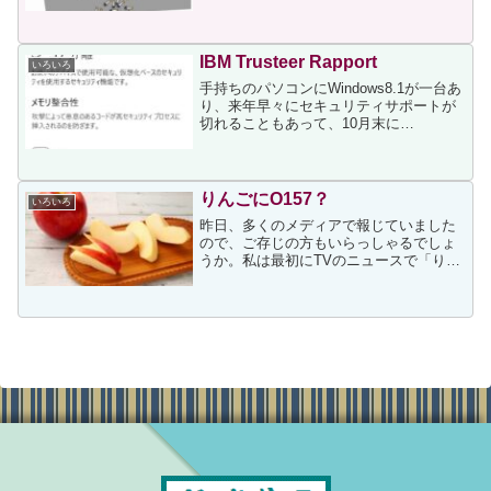
事は関心を持って読みました。上記事に
次の文面がありました。タバコの吸い殻
は小さくて軽く水に流れやすいため、雨
が降った後などは特に海へ...
IBM Trusteer Rapport
いろいろ
手持ちのパソコンにWindows8.1が一台あ
り、来年早々にセキュリティサポートが
切れることもあって、10月末に
Windows11のパソコンを購入しました。
そのパソコンをセッティング中なのです
が、2日前、よく利用するネットバンキン
グで推奨さ...
りんごにO157？
いろいろ
昨日、多くのメディアで報じていました
ので、ご存じの方もいらっしゃるでしょ
うか。私は最初にTVのニュースで「りん
ごによる食中毒」という個所だけ耳にし
たのですが、台所で洗い物をしていたた
め他が聞き取れず、「りんごの中が汚染
されていた？」と疑問の...