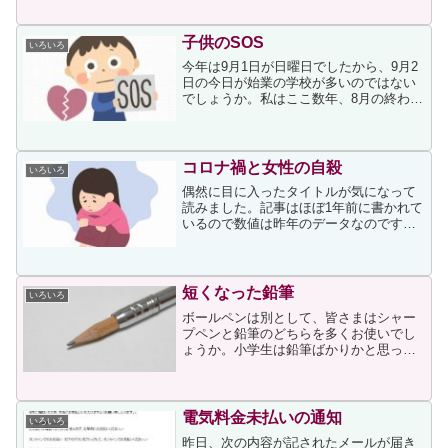
反行為と反則金について、上ページに次
が挙げられていました。●携帯電話使用等
のながら運転：1万20...
子供のSOS
いろいろ
今年は9月1日が日曜日でしたから、9月2
日の今日が始業の学校が多いのではない
でしょうか。私はここ数年、8月の終わり
が近づくころから、「今年の夏休み明け
の9月1日には子供の自殺が無いように」
と願いつつ日々を過ごしています。その
ような思いがあっ...
コロナ禍と女性の自殺
いろいろ
偶然に目に入ったタイトルが気になって
読みました。記事はほぼ1年前に書かれて
いるので数値は昨年のデータなのです
が、女性の特に40歳代の自殺が増えてい
ることが書かれていました。８月に昨年
同月比４２．２％増を記録するや１０月
はなんと８２．６％の大...
短くなった鉛筆
いろいろ
ボールペンは別として、皆さまはシャー
プペンと鉛筆のどちらを多くお使いでし
ょうか。小学生は鉛筆ばかりかと思って
いたのですが、シャープペンを使う小学
生が増えているそうですね。上記事に次
が書かれていました。ゼブラによると、
小学校でシャープペンを禁...
電気料金未払いの通知
いろいろ
昨日、次の内容が記されたメールが届き