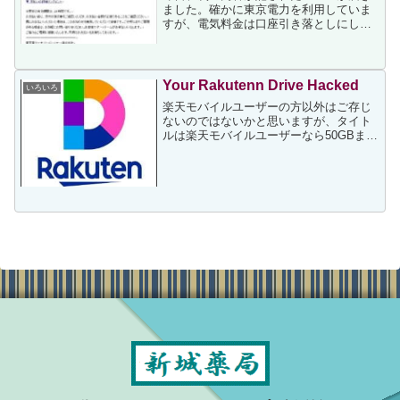
ました。確かに東京電力を利用していま
すが、電気料金は口座引き落としにして
いて、先日口座残高も確認済みでしたか
ら、と思ってメールのタイトル「【重要
なお知らせ】未払いの電気料金について
ご連絡させていただくもの...
Your Rakutenn Drive Hacked
いろいろ
楽天モバイルユーザーの方以外はご存じ
ないのではないかと思いますが、タイト
ルは楽天モバイルユーザーなら50GBまで
無料で使えるクラウドストレージの楽天
ドライブに関するトラブルです。先週の
中頃だったと思いますが、私のスマホに
「Your Raku...