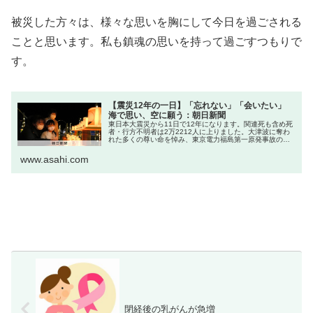
被災した方々は、様々な思いを胸にして今日を過ごされる
ことと思います。私も鎮魂の思いを持って過ごすつもりで
す。
【震災12年の一日】「忘れない」「会いたい」
海で思い、空に願う：朝日新聞
東日本大震災から11日で12年になります。関連死も含め死
者・行方不明者は2万2212人に上りました。大津波に奪わ
れた多くの尊い命を悼み、東京電力福島第一原発事故の影
響を今なお受ける人たちの苦悩を忘れ…
www.asahi.com
閉経後の乳がんが急増