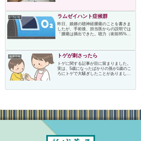
いただいた記事には高２女子の事例が載
せられていて、彼女は大量服薬を繰り返
し、母親に連れられて記事...
ラムゼイハント症候群
いろいろ
昨日、娘婿の聴神経腫瘍のことを書きま
したが、手術後、担当医からの説明では
「腫瘍は摘出できた。聴力（術前85%）
も温存できた。顔面神経麻痺は出ても軽
度で数日内に消失する」とのことでし
た。それが、術側の聴力は無く顔面神経
麻痺が日に日にひどくなり...
トゲが刺さったら
健康情報
トゲに関する記事が目に留まりました。
実は、5歳になったばかりの孫が1歳のこ
ろにトゲで大騒ぎしたことがありまし
た。ある日、孫の指に2ミリくらいの黒い
線のようなものが付いていました。娘も
気づかなかったようですが、私も最初は
ボールペンか何かで付い...