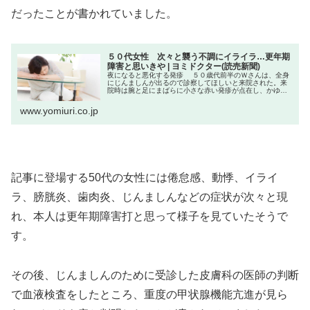
だったことが書かれていました。
５０代女性 次々と襲う不調にイライラ…更年期
障害と思いきや | ヨミドクター(読売新聞)
夜になると悪化する発疹 ５０歳代前半のＷさんは、全身
にじんましんが出るので診察してほしいと来院された。来
院時は腕と足にまばらに小さな赤い発疹が点在し、かゆみ
もあった。夜になると悪化するとのことで、昨晩自分で撮
影した写真を拝見したところ、全...
www.yomiuri.co.jp
記事に登場する50代の女性には倦怠感、動悸、イライ
ラ、膀胱炎、歯肉炎、じんましんなどの症状が次々と現
れ、本人は更年期障害打と思って様子を見ていたそうで
す。
その後、じんましんのために受診した皮膚科の医師の判断
で血液検査をしたところ、重度の甲状腺機能亢進が見ら