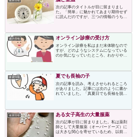
健康情報
次の記事のタイトルが目に留まりまし
た。「簡単」に魅かれてあまり期待せず
に読んだのですが、三つの情報のうち一
つは「そうなの」と思ってしまった情報
でした。それは、脳年齢と部屋の温度が
関係しているということでした。理由と
して次が書かれていましたが...
オンライン診療の受け方
健康情報
オンライン診療を私はまだ未体験なので
すが、どのようなシステムになっている
のか気になっていたところ、わかりやす
く書かれている記事がありました。オン
ライン診療については以前は再診のみと
記憶していますが、新型コロナウィルス
の感染拡大をきっかけに2...
夏でも長袖の子
健康情報
次の記事を読み、考えさせられるところ
がありました。記事には次のように書か
れていました。「真夏日でも長袖を脱が
ない児童が数年前から目立ち始めた」。
今年初め、日教組の教研集会で、兵庫県
の私立小学校の教員がこう発表した。パ
ーカやハイネックのフリー...
ある女子高生の大量服薬
健康情報
次の記事が目に留まりました。私は薬剤
師として大量服薬（オーバードーズ）に
は大きな関心を寄せているため、以前も
次の投稿をしています。今日紹介させて