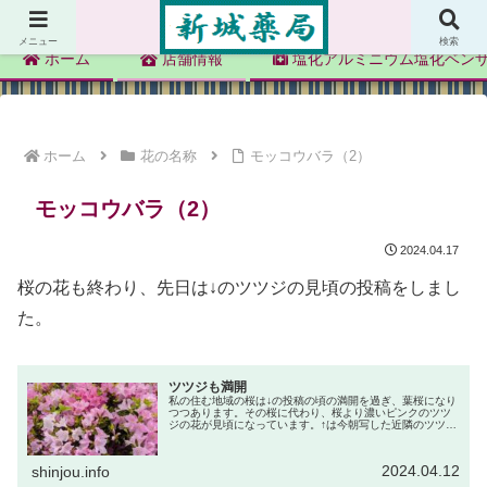
新城薬局
メニュー
検索
ホーム
店舗情報
塩化アルミニウム塩化ベン
ホーム
花の名称
モッコウバラ（2）
モッコウバラ（2）
2024.04.17
桜の花も終わり、先日は↓のツツジの見頃の投稿をしまし
た。
ツツジも満開
私の住む地域の桜は↓の投稿の頃の満開を過ぎ、葉桜になり
つつあります。その桜に代わり、桜より濃いピンクのツツ
ジの花が見頃になっています。↑は今朝写した近隣のツツジ
です。鮮やかなピンクの塊が見えたので近付くと、ツツジ
の花でした。その時は「もうツ...
2024.04.12
shinjou.info