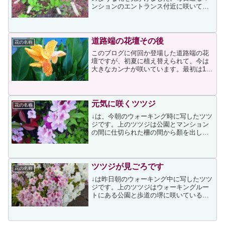
ンションのエントランス付近に咲いてい
たのですが、今まで気づきませんでし
た。ブラシのように見えて気になったの
で、とりあえず写真を撮り、帰宅後に調
べたのですが、当てはまる...
道路端の花壇その後
花の名称
このブログに何回か登場した道路端の花
壇ですが、初夏に植え替えられて、今は
大きなカンナが咲いています。最初は10
センチくらいの苗だったカンナが、今は1
メートルに届くくらいに成長して、大き
な花を咲かせています。日当たりが良い
場所ですし、肥料も適...
元気に咲くツツジ
花の名称
↓は、今朝のウォーキング時に写したツツ
ジです。上のツツジは公園とマンション
の間に仕切られた柵の間から顏を出して
咲いているため、タイトルに「元気に咲
く」と付けました。ツツジは公園側に、
赤く色づいた葉を持つレッドロビンはマ
ンション側に植えられて...
ツツジが見ごろです
花の名称
↓は昨日朝のウォーキング中に写したツツ
ジです。上のツツジはウォーキングルー
トにある公園と歩道の堺に咲いているも
ので、色の違う花が見られ、以前にも次
の投稿をしています。↑の投稿時は花の色
違いは異なる株からのものと思っていた