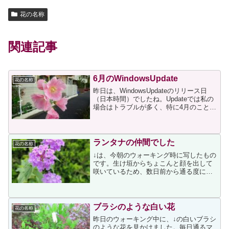
花の名称
関連記事
6月のWindowsUpdate
花の名称
昨日は、WindowsUpdateのリリース日
（日本時間）でしたね。Updateでは私の
場合はトラブルが多く、特に4月のことが
あるので、どうなるかと思っていました
が、今月のアップデートは今までで一番
と言って良いくらい順調に完了しまし
た。それ...
ランタナの仲間でした
花の名称
↓は、今朝のウォーキング時に写したもの
です。生け垣からちょこんと顔を出して
咲いているため、数日前から通る度に気
になっていたのですが、花の名称がわか
らずにいました。それで帰宅後にGoogle
画像検索で調べたところ、コバノランタ
ナの可能性が高い...
ブラシのような白い花
花の名称
昨日のウォーキング中に、↓の白いブラシ
のような花を見かけました。毎日通るマ