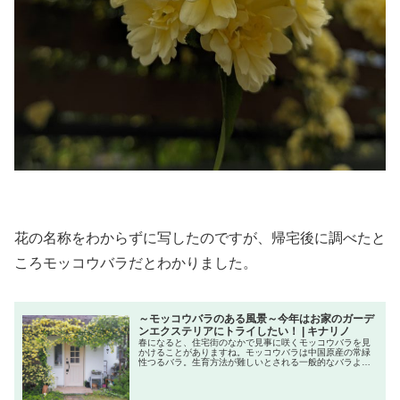
花の名称をわからずに写したのですが、帰宅後に調べたと
ころモッコウバラだとわかりました。
～モッコウバラのある風景～今年はお家のガーデ
ンエクステリアにトライしたい！ | キナリノ
春になると、住宅街のなかで見事に咲くモッコウバラを見
かけることがありますね。モッコウバラは中国原産の常緑
性つるバラ。生育方法が難しいとされる一般的なバラより
も育てるのが簡単と言われ、初心者に向いているバラなん
です。またつるが旺盛に伸びて行き...