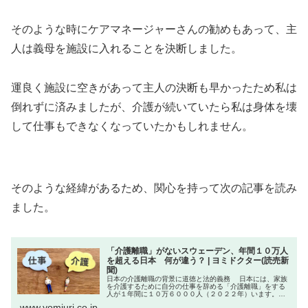
そのような時にケアマネージャーさんの勧めもあって、主
人は義母を施設に入れることを決断しました。
運良く施設に空きがあって主人の決断も早かったため私は
倒れずに済みましたが、介護が続いていたら私は身体を壊
して仕事もできなくなっていたかもしれません。
そのような経緯があるため、関心を持って次の記事を読み
ました。
「介護離職」がないスウェーデン、年間１０万人
を超える日本 何が違う？ | ヨミドクター(読売新
聞)
日本の介護離職の背景に道徳と法的義務 日本には、家族
を介護するために自分の仕事を辞める「介護離職」をする
人が１年間に１０万６０００人（２０２２年）います。男
女ともに５５～５９歳の割合が高く、介護する人にとって
www.yomiuri.co.jp