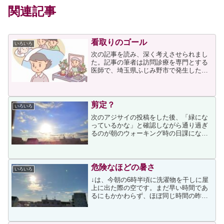
関連記事
看取りのゴール
いろいろ
次の記事を読み、深く考えさせられまし
た。記事の筆者は訪問診療を専門とする
医師で、埼玉県ふじみ野市で発生した立
てこもり事件について、猟銃で射殺され
た医師と同じ訪問診療医としての見解を
述べています。私は読みながら、筆者の
ような医師と関わることが...
剪定？
いろいろ
次のアジサイの投稿をした後、「緑にな
っているかな」と確認しながら通り過ぎ
るのが朝のウォーキング時の日課になっ
ていました。それが今朝、次のようにな
っていたのです「花が無い！」と、一瞬
ビックリしたのですが、ふと「剪定か
も」と思い直して帰宅後に検...
危険なほどの暑さ
いろいろ
↓は、今朝の6時半頃に洗濯物を干しに屋
上に出た際の空です。まだ早い時間であ
るにもかかわらず、ほぼ同じ時間の昨日
より今朝の方が体に障るほどの暑さを感
じました。天気のニュース記事でも次の
ように報じていました。今日30日も午前