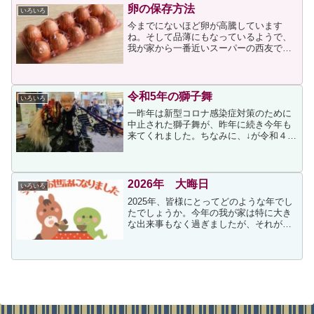
中からみるみる気温が...
卵の保存方法
いろいろ
今までにないほど卵が高騰しています
ね。そして品薄にもなっているようで、
我が家から一番近いスーパーの西友でも
卵の陳列棚に卵が無いという現象が起き
ています。私は毎日少なくとも1個は卵を
食べるため、切らさないように買い置き
しているのですが、それ等...
令和5年の獅子舞
いろいろ
一昨年は新型コロナ感染症対策のために
中止された獅子舞が、昨年に続き今年も
来てくれました。ちなみに、↓が令和４年
の獅子舞です。獅子が店で舞ってくれる
と、私は新年も頑張ろうという思いがし
ます。元気をもらった獅子舞ですが、昨
年に続き今年も子供の踊...
2026年 大晦日
いろいろ
2025年、皆様にとってどのような年でし
たでしょうか。今年の我が家は特に大き
な出来事もなく過ぎましたが、それが一
番だと思いつつ大晦日を迎えました。今
年一年、ありがとうございました。良い
お年をお迎えくださいませ。