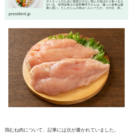
ダイエットのために脂質の少ない鶏ムネ肉ばかり食べる人
がいる。管理栄養士の塩野﨑淳子さんは「偏った食事は健
康に悪い。たしかにムネ肉はヘルシーだが、その分、肉で
摂取できる栄養が乏しいことも知ってほしい」という
president.jp
――。
鶏むね肉について、記事には次が書かれていました。