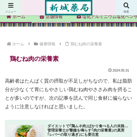
新城薬局
メニュー
検索
ホーム
店舗情報
塩化アルミニウム塩化ベン
ホーム
健康情報
鶏むね肉の栄養素
鶏むね肉の栄養素
2024.05.31
高齢者はたんぱく質の摂取が不足しがちなので、私は脂肪
分が少なくて胃にもやさしい鶏むね肉やささみ肉を摂るこ
とが多いのですが、次の記事を読んで同じ食材に偏らない
ように注意しなければと思いました。
ダイエットで｢鶏ムネ肉｣ばかり食べる人の末路…
管理栄養士が警鐘を鳴らす｢肉の栄養素｣の真実
｢レバーの取り過ぎ｣にも要注意