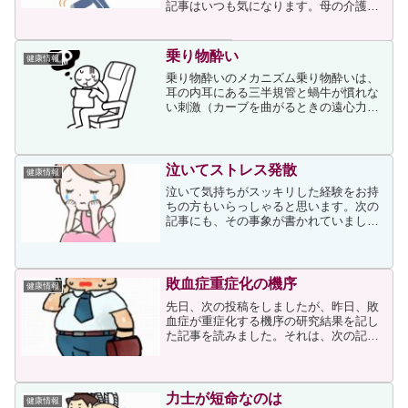
記事はいつも気になります。母の介護は
妹、姑の介護は私が担いましたが、家族
の認知症の介護は実際に体験した人でな
いと理解ができないのではないかと思え
乗り物酔い
健康情報
るほどたいへんでしたので...
乗り物酔いのメカニズム乗り物酔いは、
耳の内耳にある三半規管と蝸牛が慣れな
い刺激（カーブを曲がるときの遠心力を
はじめ、普段と異なる刺激）を受けたと
きに起きる症状です。日ごろあまり感じ
ることのない刺激が、内耳から脳幹を経
て、胃の働きや呼吸の調節...
泣いてストレス発散
健康情報
泣いて気持ちがスッキリした経験をお持
ちの方もいらっしゃると思います。次の
記事にも、その事象が書かれていまし
た。私は上記事に書かれていた「涙活」
という言葉に関心を持ったため、ネット
検索したところ次の記事が目に留まりま
した。上記事では、涙活につ...
敗血症重症化の機序
健康情報
先日、次の投稿をしましたが、昨日、敗
血症が重症化する機序の研究結果を記し
た記事を読みました。それは、次の記事
です。群馬大学生体調節研究所教授の白
川純氏らは、筑波大学、横浜市立大学と
の共同研究で、マウス研究などから、肥
満や糖尿病があると敗血症...
力士が短命なのは
健康情報