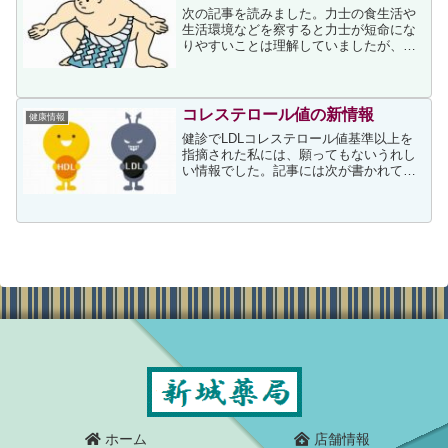
次の記事を読みました。力士の食生活や
生活環境などを察すると力士が短命にな
りやすいことは理解していましたが、上
記事を読み、62歳という歴代横綱の平均
没年齢には驚きました。力士の短命につ
いて、上記事の筆者は次を挙げていまし
た。食べて寝て体重を増...
コレステロール値の新情報
健康情報
健診でLDLコレステロール値基準以上を
指摘された私には、願ってもないうれし
い情報でした。記事には次が書かれてい
ました。日本人間ドック学会・予防医療
学会が定めたLDLコレステロールの基準
範囲は「60～119mg／dL」だが、この基
準では「LD...
ホーム
店舗情報