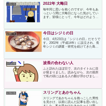
時期的に火葬場が混ん...
2022年 大晦日
いろいろ
毎年同じ思いを抱くのですが、今年もあ
っという間に大晦日になった気がしてい
ます。皆様にとって、今年はどのような1
年でいらしたでしょうか。私は自分自身
の入院があり、孫に振り回されたりと、
あわただしく過ぎた1年でした。まだまだ
感染症予防が第一の生...
今日はシジミの日
いろいろ
今日、4月23日は「シジミの日」だそうで
す。2002年（平成14年）に設立され、長
年シジミの調査・研究を続けてきた島根
県松江市の有限会社「日本シジミ研究
所」が制定。日付は「シ（4）ジ（2）ミ
（3）」と読む語呂合わせから。シジミと
言えば、私は...
波長の合わない人
いろいろ
ふと訪れたほぼ日で、次のタイトルに目
が留まりました。読みながら、次の箇所
で私の頭にはある人の顏が浮かびまし
た。その人といると、イライラする、か
み合わない、ちょっとしたやりとりで疲
れる、そんな「波長が合わない人」、ど
うにも「波長が合わない人」...
スリングとあかちゃん
いろいろ
スリングであかちゃんを抱っこした男性
を見かけ、以前に読んだ記事を思い出し
ました。私が見かけたあかちゃんは顏が