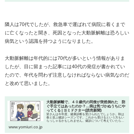
隣人は70代でしたが、救急車で運ばれて病院に着くまで
に亡くなったと聞き、死因となった大動脈解離は恐ろしい
病気という認識を持つようになりました。
大動脈解離は年代的には70代が多いという情報がありま
したが、目に留まった記事には40代の発症が書かれてい
たので、年代を問わず注意しなければならない病気なのだ
と改めて思いました。
大動脈解離で、４０歳代の同僚が突然倒れた 防
ぐ手立てはあったのか？…病は気づかぬうちにや
ってくる | ヨミドクター(読売新聞)
皆さんは今年度、健康診断を受けられたでしょうか。秋は
春と並ぶ健診シーズンです。これから受けるという方もい
らっしゃるかもしれません。健診について考えていたら、
職場で大動脈解離を発症して倒れた同僚のことを思い出し
www.yomiuri.co.jp
ました。 【漫画】まさかの危機 ...