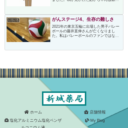
見えていたので、男性（たぶんお父さ
ん？）はスリングの使い方を理解してい
ると察しましたが、上記事の事例はあま
りに痛ましく、記憶に残って...
がんステージ4、生存の難しさ
いろいろ
2021年の東京五輪に出場した男子バレー
ボールの藤井直伸さんが亡くなりまし
た。私はバレーボールのファンではない
のですが、昨年2月にネットの記事でステ
ージ4の胃がんであることを公表した藤井
さんのことを知りました。その後、私は
陰ながら藤井さんを...
ホーム
店舗情報
塩化アルミニウム塩化ベンザ
My Blog
ルコニウム液