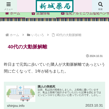
新城薬局
メニュー
検索
ホーム
店舗情報
塩化アルミニウム塩化ベン
ホーム
いろいろ
40代の大動脈解離
40代の大動脈解離
2024.10.31
昨日まで元気に歩いていた隣人が大動脈解離であっという
間に亡くなって、1年が経ちました。
隣人の突然死
以前、私は次の投稿をしました。上投稿に書いています
が、私は上投稿で紹介させていただいた記事を読むまでは
ピンピンコロリと死にたいと思っていたのです。しかし、
記事を読んでからは、残される家族の思いを大切にしたい
と思うようになりました。先日、その...
2023.10.31
shinjou.info