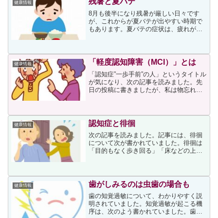
残暑と夏バテ
健康情報
ていても感染は防げません...
8月も後半になり残暑が厳しい日々です
が、これからが夏バテが出やすい時期で
もあります。夏バテの症状は、疲れが長
引く、食欲がない、身体がだるい、めま
い、下痢、肩こり、体重減少などさまざ
まです。原因は、高温多湿で非常に蒸し
暑い日本の気候にあります...
「軽度認知障害（MCI）」とは
健康情報
「認知症”一歩手前”の人」というタイトル
が気になり、次の記事を読みました。先
日の投稿に書きましたが、私は物忘れに
恐怖さえ感じてしまうため、認知症一歩
手前という文字に反応して読み始めたと
ころ、記事では「軽度認知障害
（MCI）」についての説明が...
認知症と徘徊
健康情報
次の記事を読みました。記事には、徘徊
について次が書かれていました。徘徊は
「目的もなく歩き回る」「床などの上で
這い回る」といった行動のことを指しま
す。認知症の周辺症状の一つに分類さ
れ、転倒や脱水症状、低体温症など、
様々な危険が伴います。記事は...
歯がしみるのは虫歯の場合も
健康情報
歯の知覚過敏について、わかりやすく説
明されていました。知覚過敏が起こる機
序は、次のよう書かれていました。歯茎