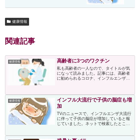
健康情報
関連記事
高齢者に3つのワクチン
健康情報
私も高齢者の一人なので、タイトルが気
になって読みました。記事には、高齢者
に勧められるコロナ、インフルエンザ、
帯状疱疹の３つのワクチンについてのお
勧めスケジュールが書かれていました。
医師である記事の筆者は、次のスケジュ
ールを勧めていました。【...
インフル大流行で子供の脳症も増
健康情報
加
TVのニュースで、インフルエンザ大流行
に伴って子供の脳症が増加していると報
じていました。ネットで検索したとこ
ろ、次の記事がありました。インフルエ
ンザではワクチンを接種した方もいらっ
しゃると思いますが、ワクチンを接種し