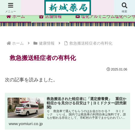
新城薬局
メニュー
検索
ホーム
店舗情報
塩化アルミニウム塩化ベン
ホーム
健康情報
救急搬送軽症者の有料化
救急搬送軽症者の有料化
2025.01.06
次の記事を読みました。
救急搬送された軽症者に「選定療養費」 重症か
軽症かを見分ける目安は？ | ヨミドクター(読売新
聞)
Ｑ 救急車で運んでもらうのはお金がかかる？ ヨミド
ック いいえ。国内では救急車の利用自体は無料です。誰
もが頼れる存在として、市町村の予算でまかなわれていま
す。しかし、搬送先の病院が軽症と判断すれば、特別料金
www.yomiuri.co.jp
「選定療養費」を求めること...