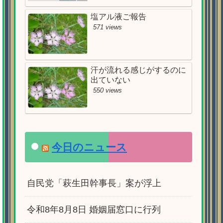
塩アル液ご報告
571 views
汗が流れる感じがするのに
出ていない
550 views
今日のニュース
自民党「萩生田幹事長」案が浮上
令和8年8月8日 婚姻届窓口に行列