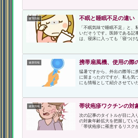
不眠と睡眠不足の違い
健康情報
「不眠気味で睡眠不足」と、
いだそうです。医師である記
は、寝床に入っても「寝つけな
携帯扇風機、使用の際
健康情報
猛暑ですから、外出の際等に
に留まったのですが、私も気
にも情報として紹介させていた
帯状疱疹ワクチンの対
健康情報
次の記事のタイトルが目に入
の対象年齢拡大を把握していな
「帯状疱疹に罹患するリスクが