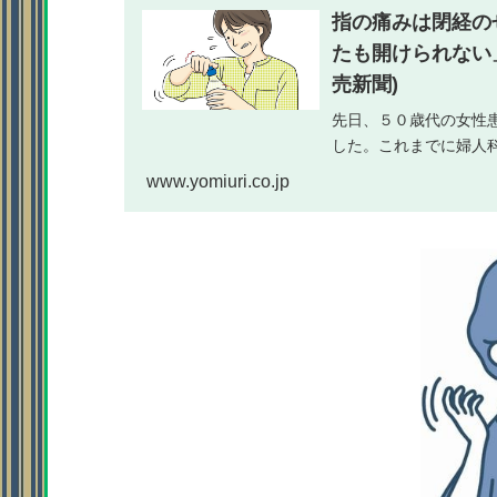
指の痛みは閉経の
たも開けられない」
売新聞)
先日、５０歳代の女性
した。これまでに婦人
れ、処方された漢方薬
www.yomiuri.co.jp
痛みは軽減 女性の痛み.