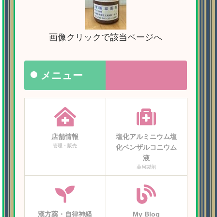
画像クリックで該当ページへ
メニュー
店舗情報
塩化アルミニウム塩
管理・販売
化ベンザルコニウム
液
薬局製剤
漢方薬・自律神経
My Blog