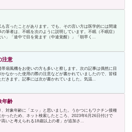
私も言ったことがあります。でも、その言い方は医学的には間違
事の筆者は、不眠を次のように説明しています。不眠（不眠症）
い」「途中で目を覚ます（中途覚醒）」「朝早く...
の注意
携帯扇風機をお使いの方も多いと察します。次の記事は偶然に目
づかなかった使用の際の注意などが書かれていましたので、皆様
だきます。記事には次が書かれていました。気温...
象年齢
り、対象年齢に「エッ」と思いました。うかつにもワクチン接種
かったため、ネット検索したところ、2023年6月26日付けで
高いと考えられる18歳以上の者」が追加さ...