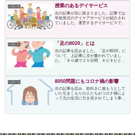
までのブ...
授業のあるデイサービス
いろいろ
次の記事が目に留まりました。記事では
学校形式のデイケアサービスが紹介され
ていました。運営するデイサービスで
は、認知症の高齢者らが通ってきて、授
業を受けます。古典や英米文学といった
大人が学ぶ教養のような授業で、大学の
名誉教授をはじめ、講師は一...
「足の8020」とは
いろいろ
次の記事を読みました。「足の8020」に
ついて、上記事に次が書かれていまし
た。「８０歳で２０分間、キビキビと歩
き続けられる」を目標に「足の８０２
０」運動を下北沢病院（東京）や約８０
社の企業が進めています。時速４～５キ
ロが目安ですが、体力や筋...
8050問題にもコロナ禍の影響
いろいろ
次の記事を読み、前向きに進もうとして
いた引きこもりの人たちがコロナ禍によ
って元の生活に引き戻されてしまう事例
は他にもたくさんあるのだろうと思いま
した。記事に次が書かれていました。Ｎ
ＰＯ法人「ＫＨＪ全国ひきこもり家族会
連合会」の池上正樹理事（...