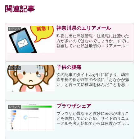
関連記事
神奈川県のエリアメール
いろいろ
昨夜に出た津波警報・注意報には驚いた
方が多いのではないでしょうか。すでに
就寝していた私は最初のエリアメールで
目が覚めて、10～20分間隔に鳴る警報に
眠れぬ夜を過ごしました。東北の方たち
は東日本大震災を思い出して不安な時を
過ごしているだろうと...
子供の腹痛
いろいろ
次の記事のタイトルが目に留まり、幼稚
園年長の孫が昨年の今頃に「おなかが痛
い」と言って幼稚園を休んだことを思い
出しました。幼児の「おなかが痛い」
は、どのあたりが痛むのか、痛みの強さ
などもわからないため親御さんは不安に
なると思います。記事では腹...
ブラウザシェア
いろいろ
ブラウザが異なると微妙に表示が違うこ
とを体験していたため、サイトのリニュ
ーアルを考え始めてからは何度かブラウ
ザシェアをチェックしましたが、やはり
Chromeがダントツですね。上サイトによ
ると、日本での2020年1月から2021年1月