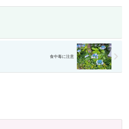
）
食中毒に注意