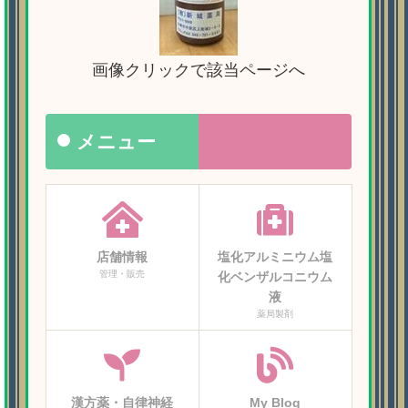
画像クリックで該当ページへ
メニュー
店舗情報
塩化アルミニウム塩
管理・販売
化ベンザルコニウム
液
薬局製剤
漢方薬・自律神経
My Blog