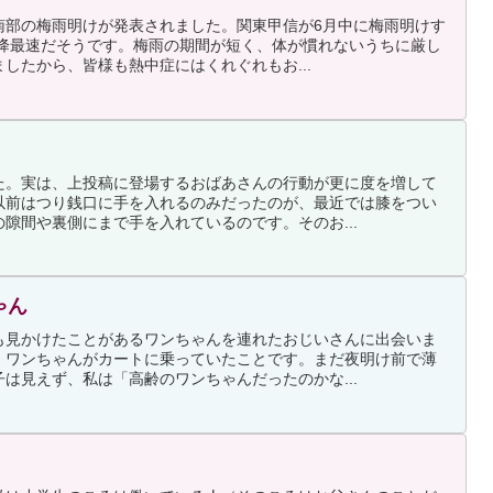
南部の梅雨明けが発表されました。関東甲信が6月中に梅雨明けす
以降最速だそうです。梅雨の期間が短く、体が慣れないうちに厳し
したから、皆様も熱中症にはくれぐれもお...
た。実は、上投稿に登場するおばあさんの行動が更に度を増して
以前はつり銭口に手を入れるのみだったのが、最近では膝をつい
隙間や裏側にまで手を入れているのです。そのお...
ゃん
も見かけたことがあるワンちゃんを連れたおじいさんに出会いま
、ワンちゃんがカートに乗っていたことです。まだ夜明け前で薄
は見えず、私は「高齢のワンちゃんだったのかな...