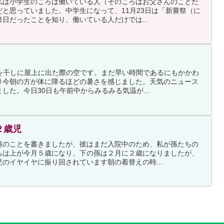
私は小学生のころは働いている人（そのころはお父さんのことだ
と思っていました。中学生になって、11月23日は「新嘗祭（に
日だったことを知り、働いている人だけでは...
物を干しに屋上に出た際の空です。まだ早い時間であるにもかかわ
り今朝の方が体に障るほどの暑さを感じました。天気のニュース
した。今日30日も午前中からみるみる気温が...
２歳児
瘍のことを書きましたが、彼はまだ入院中のため、私が孫たちの
ちは上が今月５歳になり、下の孫は２月に２歳になりましたが、
のイヤイヤに振り回されています朝の着替えの時...