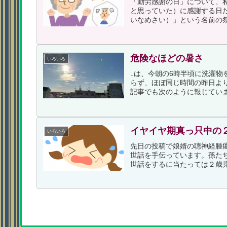
「勤労感謝の日」について、
と思っていた）に感謝する日だ
いなめさい）」という名前の祭
危険なほどの暑さ
いろいろ
↓は、今朝の6時半頃に洗濯
らず、ほぼ同じ時間の昨日よ
記事でも次のように報じていま
イヤイヤ期真っ只中の
いろいろ
先日の投稿で娘婿の聴神経腫
世話を手伝っています。孫た
世話をするに当たっては２歳児