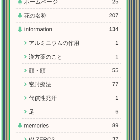
25
ホームページ
207
花の名称
134
Information
1
アルミニウムの作用
1
漢方薬のこと
55
顔・頭
77
密封療法
1
代償性発汗
6
足
89
memories
37
W-ZERO3