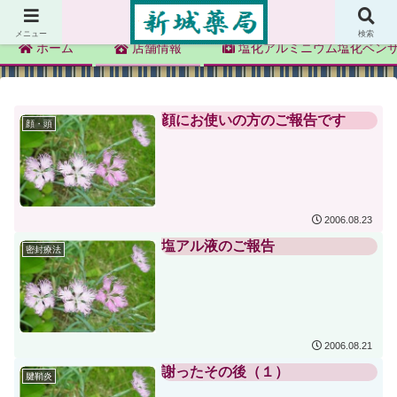
新城薬局
メニュー
検索
ホーム
店舗情報
塩化アルミニウム塩化ベン
顔にお使いの方のご報告です
顔・頭
2006.08.23
塩アル液のご報告
密封療法
2006.08.21
謝ったその後（１）
腱鞘炎