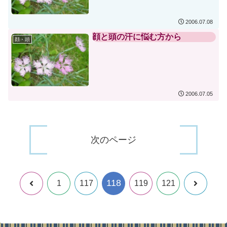
2006.07.08
顔と頭の汗に悩む方から
顔・頭
2006.07.05
次のページ
118
前
次
1
117
119
121
へ
へ