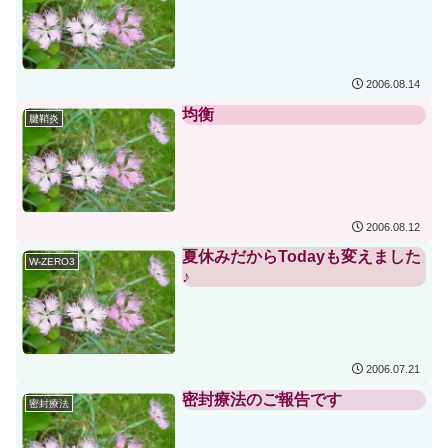
2006.08.14
均衡
腱鞘炎
2006.08.12
夏休みだからTodayも変えました
W-ZERO3
♪
2006.07.21
密封療法のご報告です
密封療法