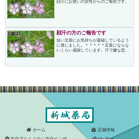
顔汗にお使いの女性からのご報告です。
顔汗の方のご報告です
顔・頭
短い文面にお気持ちが凝縮しているよう
に感じました。＊＊＊＊＊言葉にならな
いくらい感謝しています。汗で嫌な思い
をしたことは 一晩中語っても語り尽くせ
ないくらいたくさんあります。自分は頭
もですが顔がひどくて特に額が凄く今の
時期 他の人は何事もな...
ホーム
店舗情報
塩化アルミニウム塩化ベンザ
My Blog