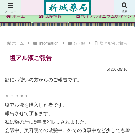
新城薬局
メニュー
検索
ホーム
店舗情報
塩化アルミニウム塩化ベン
ホーム
Information
顔・頭
塩アル液ご報告
塩アル液ご報告
2007.07.16
額にお使いの方からのご報告です。
＊＊＊＊＊
塩アル液を購入した者です。
報告させて頂きます。
私は額の汗に5年ほど悩まされました。
会議中、美容院での散髪中、外での食事中など少しでも暑