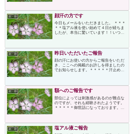
届きまして早速使ってみました。精製水
で額を拭いてから、コットンに原液を染
み込まして塗布しま...
顔汗の方です
顔・頭
今日もメールをいただきました。 ＊＊＊
＊＊塩アル液を使い始めて４日が経ちま
したが、本当に驚いています！！いつも
なら少し歩いただけで汗だくになってい
たのに、まったく汗が出なくなりまし
た。塩アル液が届いた日から使い始めた
のですが、次の日になって...
昨日いただいたご報告
顔・頭
顔の汗にお使いの方からご報告をいただ
き、ここへの掲載のお許しを得ましたの
でお知らせします。＊＊＊＊＊汗止め液
を使い始めて３日目から効果が出てきま
した。今までは仕事上で人と真剣に話を
したりする時など緊張すると顔から汗が
でてしまい（特に鼻や額か...
額へのご報告です
顔・頭
部位によっては刺激感があるのが難点な
のですが、それも経験されたようです。
＊＊＊＊＊御世話になっております。塩
アル液を購入してからの経緯を御報告さ
せていただきます。(約１カ月前) 私は、
比較的全身から汗が出るタイプではいた
のですが、特に額と頭...
塩アル液ご報告
顔・頭