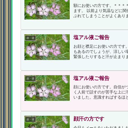
額にお使いの方です。＊＊＊
ます。 以前より気温などに
ぶれてしまうことがよくありま
塩アル液ご報告
顔・頭
お顔と襟足にお使いの方です。
もあるのでしょうが、涼しい
緊張したりすると汗が止まりま
塩アル液ご報告
顔・頭
顔にお使いの方です。自信がつ
く人前で話すのが苦手な上に
いました。意識すればするほど
顔汗の方です
顔・頭
今日もメールをいただきまし