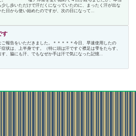
ら少し歩いただけで汗だくになっていたのに、まったく汗が出な
た日から使い始めたのですが、次の日になって...
です
なご報告をいただきました。＊＊＊＊＊今日、早速使用したの
汗症状は、上半身です。（特に頭は汗ですぐ襟足は雫をたらす、
す、脇にも汗、でもなぜか手は汗で気になった記憶...