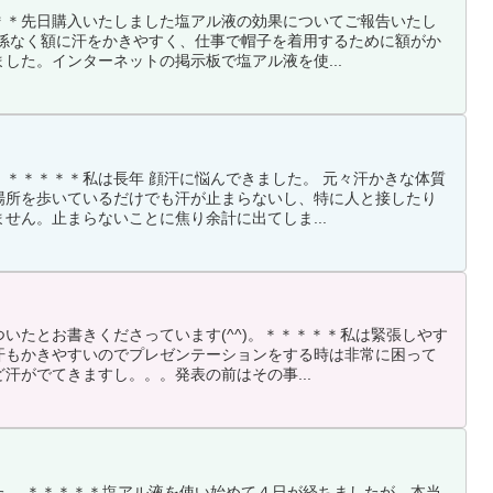
＊＊先日購入いたしました塩アル液の効果についてご報告いたし
関係なく額に汗をかきやすく、仕事で帽子を着用するために額がか
した。インターネットの掲示板で塩アル液を使...
＊＊＊＊＊私は長年 顔汗に悩んできました。 元々汗かきな体質
場所を歩いているだけでも汗が止まらないし、特に人と接したり
せん。止まらないことに焦り余計に出てしま...
いたとお書きくださっています(^^)。＊＊＊＊＊私は緊張しやす
汗もかきやすいのでプレゼンテーションをする時は非常に困って
汗がでてきますし。。。発表の前はその事...
た。 ＊＊＊＊＊塩アル液を使い始めて４日が経ちましたが、本当