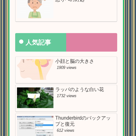
人気記事
小顔と脳の大きさ
1909 views
ラッパのような白い花
1732 views
Thunderbirdのバックアッ
プと復元
612 views