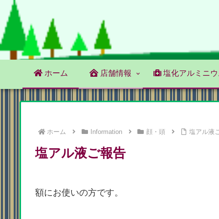
ホーム
店舗情報
塩化アルミニウ
ホーム
Information
顔・頭
塩アル液
塩アル液ご報告
額にお使いの方です。