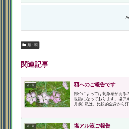
A
顔・頭
関連記事
額へのご報告です
顔・頭
部位によっては刺激感がある
世話になっております。塩ア
月前) 私は、比較的全身から
塩アル液ご報告
顔・頭