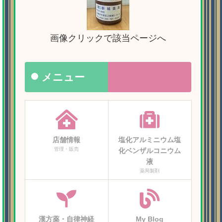
画像クリックで該当ページへ
メニュー
店舗情報
塩化アルミニウム塩
管理・販売
化ベンザルコニウム
液
薬局製剤
漢方薬・自律神経
My Blog