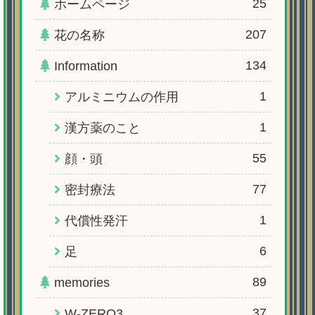
25
ホームページ
207
花の名称
134
Information
1
アルミニウムの作用
1
漢方薬のこと
55
顔・頭
77
密封療法
1
代償性発汗
6
足
89
memories
37
W-ZERO3