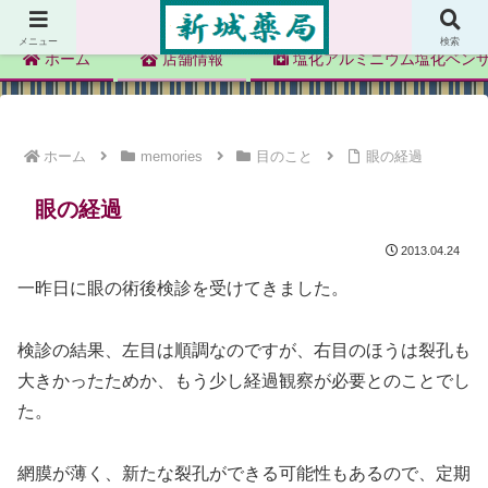
新城薬局
メニュー
検索
ホーム
店舗情報
塩化アルミニウム塩化ベン
ホーム
memories
目のこと
眼の経過
眼の経過
2013.04.24
一昨日に眼の術後検診を受けてきました。
検診の結果、左目は順調なのですが、右目のほうは裂孔も
大きかったためか、もう少し経過観察が必要とのことでし
た。
網膜が薄く、新たな裂孔ができる可能性もあるので、定期