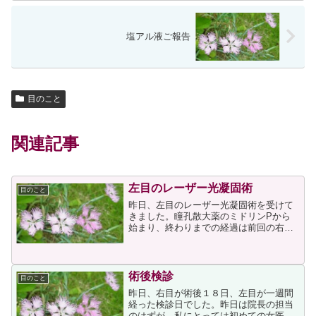
塩アル液ご報告
目のこと
関連記事
左目のレーザー光凝固術
目のこと
昨日、左目のレーザー光凝固術を受けて
きました。瞳孔散大薬のミドリンPから
始まり、終わりまでの経過は前回の右目
の時と同じだったのですが、昨日は手術
時に入れるレンズを強く押し当てられた
痛みが強く、それが術後もしばらくは取
れませんでした。その際の...
術後検診
目のこと
昨日、右目が術後１８日、左目が一週間
経った検診日でした。昨日は院長の担当
のはずが、私にとっては初めての女医さ