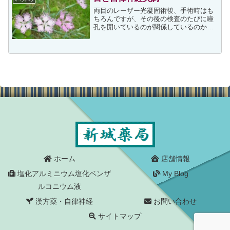
両目のレーザー光凝固術後、手術時はも
ちろんですが、その後の検査のたびに瞳
孔を開いているのが関係しているのか、
徐々に自律神経失調の症状が強くなって
しまいました。それに気温の目まぐるし
い変化も症状を増強させているようで、
数日前から様々な不定愁訴...
ホーム
店舗情報
塩化アルミニウム塩化ベンザ
My Blog
ルコニウム液
漢方薬・自律神経
お問い合わせ
サイトマップ