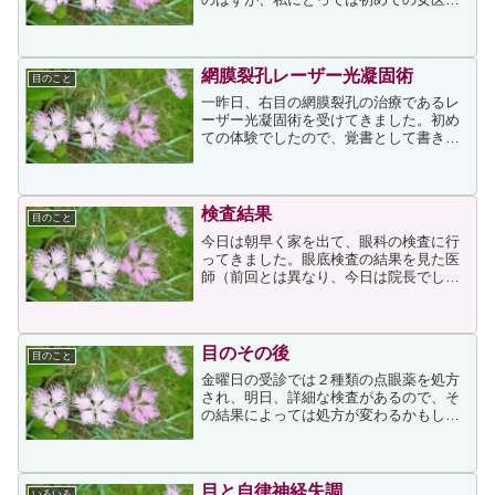
んでした。散瞳薬を点眼してから約３０
分で診察室に呼ばれ、まず右目からでし
た。検診は「上、右上、右横、右下、
下、左下、左横、左上」と指...
網膜裂孔レーザー光凝固術
目のこと
一昨日、右目の網膜裂孔の治療であるレ
ーザー光凝固術を受けてきました。初め
ての体験でしたので、覚書として書き出
します。一番最初は瞳孔を開くためのミ
ドリンPの点眼です。点眼約30分後、ミ
ドリンPの2回目の点眼。その約20分後に
ミドリンPの3回目...
検査結果
目のこと
今日は朝早く家を出て、眼科の検査に行
ってきました。眼底検査の結果を見た医
師（前回とは異なり、今日は院長でし
た）は「うーん」というような顔（私に
はそう見えました）をして検査の追加を
看護師さんに言い、様々な検査が追加さ
れ、その結果の診断は「左右...
目のその後
目のこと
金曜日の受診では２種類の点眼薬を処方
され、明日、詳細な検査があるので、そ
の結果によっては処方が変わるかもしれ
ません。ちなみに、処方されたのは以下
の2種類です。フルメトロン点眼薬
0.1％ 5ml 、クラビット点眼薬1.5％
5mlこれは目の炎...
目と自律神経失調
いろいろ