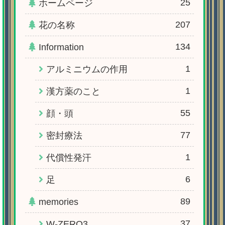
25
ホームページ
207
花の名称
134
Information
1
アルミニウムの作用
1
漢方薬のこと
55
顔・頭
77
密封療法
1
代償性発汗
6
足
89
memories
37
W-ZERO3