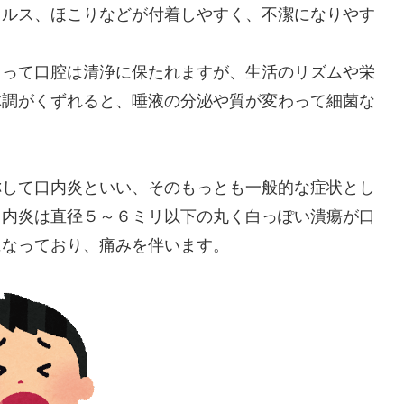
ィルス、ほこりなどが付着しやすく、不潔になりやす
よって口腔は清浄に保たれますが、生活のリズムや栄
体調がくずれると、唾液の分泌や質が変わって細菌な
称して口内炎といい、そのもっとも一般的な症状とし
口内炎は直径５～６ミリ以下の丸く白っぽい潰瘍が口
になっており、痛みを伴います。