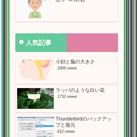
人気記事
小顔と脳の大きさ
1909 views
ラッパのような白い花
1732 views
Thunderbirdのバックアッ
プと復元
612 views