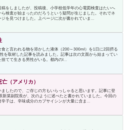
投稿をしましたが、投稿後、小学校低学年の心電図検査はたいへ
から検査が始まったのだろうという疑問が生じました。それでネ
ジを見つけました。上ページに次が書かれていま...
性
と言われる物を溶かした液体（200～300ml）を1日に2回摂る
男性を取材した記事を読みました。記事は次の文面から始まってい
捨てて生きる男性がいる。都内のI...
死亡（アメリカ）
いましたので、ご存じの方もいらっしゃると思います。記事に登
石原新菜副院長が、次のように述べたと書かれていました。今回の
辛子は、辛味成分のカプサイシンが大量に含ま...