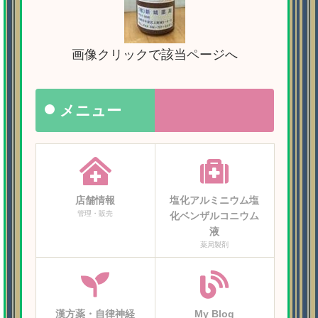
画像クリックで該当ページへ
メニュー
店舗情報
塩化アルミニウム塩
管理・販売
化ベンザルコニウム
液
薬局製剤
漢方薬・自律神経
My Blog