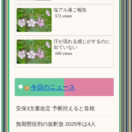
塩アル液ご報告
571 views
汗が流れる感じがするのに
出ていない
549 views
今日のニュース
安保3文書改定 予断控えると首相
無期懲役刑の仮釈放 2025年は4人