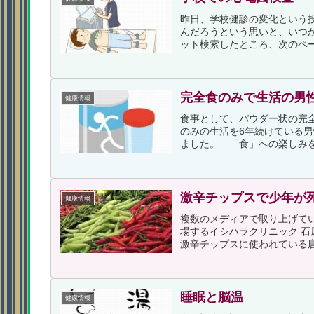
昨日、学校健診の変化という
んだろうという思いと、いつ
ット検索したところ、次のペー
完全食のみで生活の男
健康情報
食事として、パウダー状の完全食
のみの生活を6年続けている
ました。 「食」への楽しみを
激辛チップスで少年が
健康情報
複数のメディアで取り上げて
場するイシハラクリニック 
激辛チップスに使われている唐
睡眠と脳温
健康情報