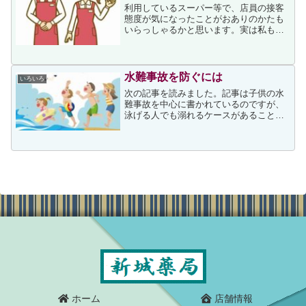
利用しているスーパー等で、店員の接客
態度が気になったことがおありのかたも
いらっしゃるかと思います。実は私もそ
の一人で、頻繁に利用している2店舗の店
員の接客態度があまりにも違うため、ど
こからこの違いが出ているのかが気にな
っています。二つのスー...
水難事故を防ぐには
いろいろ
次の記事を読みました。記事は子供の水
難事故を中心に書かれているのですが、
泳げる人でも溺れるケースがあることが
書かれていました。溺水で時々遭遇する
ケースとして、岸からそれほど離れてい
なかったのに、もしくは、泳ぎも苦手で
はなかったのに、気づいた...
ホーム
店舗情報