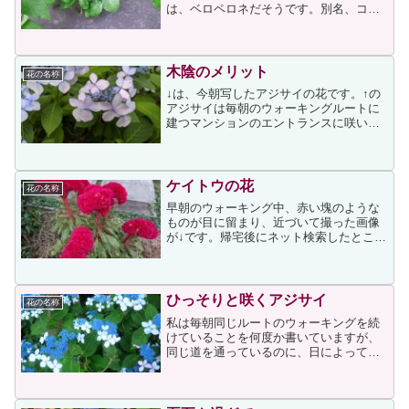
は、ベロペロネだそうです。別名、コエ
ビソウ。これは納得です赤いのが花かと
思っていたのですが、これは「花序」と
いうもので、その間（写真には写ってい
ません）に花が咲くのだそう...
木陰のメリット
花の名称
↓は、今朝写したアジサイの花です。↑の
アジサイは毎朝のウォーキングルートに
建つマンションのエントランスに咲いて
いて、実は先月の27日にも載せていま
す。咲いている場所が大きな木の陰にな
っており、日当たりが悪く通る人の目に
も留まりにくい反面、風...
ケイトウの花
花の名称
早朝のウォーキング中、赤い塊のような
ものが目に留まり、近づいて撮った画像
が↓です。帰宅後にネット検索したとこ
ろ、次のページを見つけ、トサカケイト
ウの可能性が高いと思いました。Google
の画像検索でもトサカケイトウがヒット
しましたので、可能...
ひっそりと咲くアジサイ
花の名称
私は毎朝同じルートのウォーキングを続
けていることを何度か書いていますが、
同じ道を通っているのに、日によって目
につく物が異なることを感じています。
昨日は、あるマンションのエントランス
の木陰にひっそりと咲くアジサイを見つ