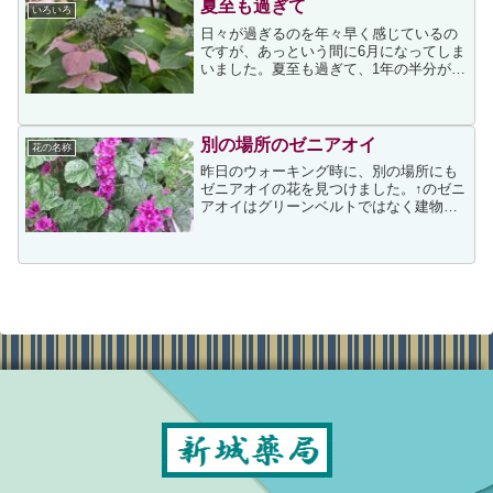
けました。そのアジサイは...
夏至も過ぎて
いろいろ
日々が過ぎるのを年々早く感じているの
ですが、あっという間に6月になってしま
いました。夏至も過ぎて、1年の半分がも
うすぐ終わります。↓は、今朝写したアジ
サイです。↑のアジサイは先日の次の投稿
と同じアジサイなのですが、もう秋色に
変色していたこと...
別の場所のゼニアオイ
花の名称
昨日のウォーキング時に、別の場所にも
ゼニアオイの花を見つけました。↑のゼニ
アオイはグリーンベルトではなく建物と
建物の間に咲いていて、先に載せたゼニ
アオイより紫の色が濃い花でした。咲い
ている場所は花壇ではないですし、手入
れされているようには見...