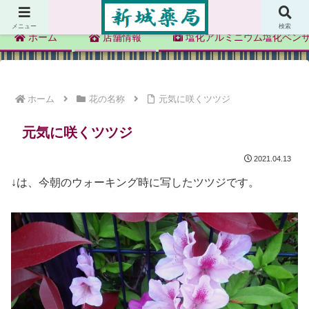
新城薬局
メニュー
検索
ホーム
店舗情報
塩化アルミニウム塩化ベン
ホーム
花の名称
元気に咲くツツジ
元気に咲くツツジ
2021.04.13
↓は、今朝のウォーキング時に写したツツジです。