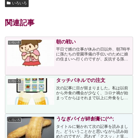
いろいろ
関連記事
朝の戦い
いろいろ
平日で婿の仕事が休みの日以外、朝7時半
に孫たちの登園準備の手伝いのために娘
の住まいへ行くのですが、反抗する孫た
ち相手に難儀する日々が続いています。6
歳と3歳の孫たちはその日に着る服も自分
が決めるため、服が決まるまで時間がか
かったり、決まって...
タッチパネルでの注文
いろいろ
次の記事に目が留まりました。私は以前
から外食の機会が少なく、コロナ禍が始
まってからはそれまで以上に外食をして
いません。そのため、実際にタッチパネ
ルでの注文をしたことはないのですが、
タッチパネル注文を採用している飲食店
が増えていることは知って...
うなぎパイが絆創膏に(^^;
いろいろ
タイトルに魅かれて次の記事を読みまし
た。どういうことかと思いながら読み始
めたのですが、思わず「クスッ」と笑い