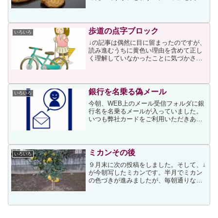
そうになりました記事によると「うなぎ
パイ」をモチーフにした絆創膏は非売品
で、お菓子の購入者に配っているそうで
す。春華堂の公式オンライ...
歩道の点字ブロック
いろいろ
↓の記事は偶然に目に留まったのですが、
読み進むうちに黄色い理由を含めて正し
く理解していなかったことに気づかされ
ました。記事には次が書かれていまし
た。 全く見えない全盲の人であれば、
ブロックを足の裏や 白杖はくじょう の先
で確認しながら歩きま...
銀行を名乗る偽メール
いろいろ
今朝、WEB上のメール受信フォルダに銀
行名を名乗るメールが入っていました。
いつも弊社カードをご利用いただきあり
がとうございます。昨今の第三者不正利
用の急増に伴い、弊社では「不正利用監
視システム」を導入し、24時間365日体
制でカードのご利用...
ミカンその後
いろいろ
９月末に次の投稿をしました。そして、↓
が今朝写したミカンです。半月でミカン
の色づきが進みましたが、毎朝通りなが
ら朝晩と日中の寒暖差は果物の生育に影
響するのか気になっていました。私が朝
のウォーキングをするのは午前５時前後
なので、このところの気...