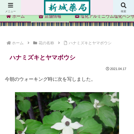
新城薬局
メニュー
検索
ホーム
店舗情報
塩化アルミニウム塩化ベン
ホーム
花の名称
ハナミズキとヤマボウシ
ハナミズキとヤマボウシ
2021.04.17
今朝のウォーキング時に次を写しました。