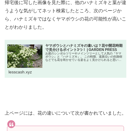
帰宅後に写した画像を見た際に、他のハナミズキと葉が違
うような気がしてネット検索したところ、次のページか
ら、ハナミズキではなくヤマボウシの花の可能性が高いこ
とがわかりました。
ヤマボウシとハナミズキの違いは？花や開花時期
で見分けるポイント3つ！ | GARDEN PRESS
お庭のシンボルツリーやメインツリーとして人気の『ヤマ
ボウシ』と『ハナミズキ』。 この時期、道路沿いの街路樹
などでも花を咲かせている姿をよく見かけられると思いま
す。 でも、このヤマボウシとハナミズキの違い？分かりま
すか？ 聞かれてもなかなか答
lesscash.xyz
上ページには、花の違いについて次が書かれていました。