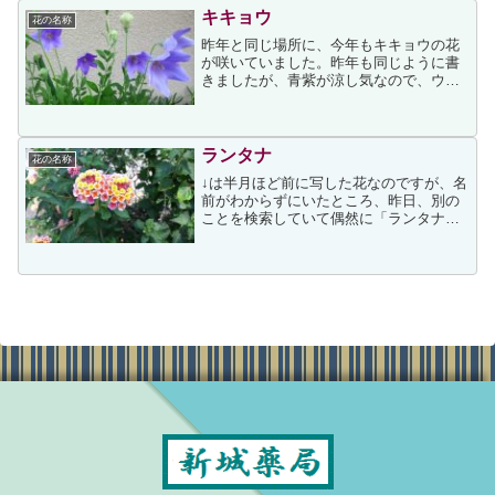
か。昨年の今ごろより今...
キキョウ
花の名称
昨年と同じ場所に、今年もキキョウの花
が咲いていました。昨年も同じように書
きましたが、青紫が涼し気なので、ウォ
ーキング終盤にこの場所を通る度にホッ
とした思いにさせてくれています今日か
ら夏季休暇の方も多いのではないかと思
いますが、また暑さも戻り...
ランタナ
花の名称
↓は半月ほど前に写した花なのですが、名
前がわからずにいたところ、昨日、別の
ことを検索していて偶然に「ランタナ」
と知りました。このランタナは道端に咲
いていたもので、愛らしい花に目が留ま
りました。花色が咲き進むにつれて変化
する特徴をもっています...