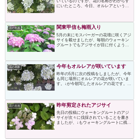
いているのですが、花の名称がわからず
にいたところ、今日、オルレアという花
だと知りました。アパートのような建物
の外塀の下に敷き詰められた石の間から
生えているため、栽培ではないと思って
いたのですが、↓のペー...
関東甲信も梅雨入り
花の名称
5月の末にモスバーガーの花壇に咲くアジ
サイを載せましたが、毎朝のウォーキン
グルートでもアジサイが目に付くように
なりました。↓は昨日写したアジサイです
が、マンションのエントランスにあっ
て、ピンク系のアジサイの花が見ごろで
した。昨日は曇りの予報...
今年もオルレアが咲いています
花の名称
昨年の5月に次の投稿をしましたが、今年
も同じ場所にオルレアの花が咲いていま
す。↓が今朝写したオルレアの花です。昨
年の投稿に書きましたが、アパートのよ
うな建物の外塀の下に敷き詰められた石
の間から生えているため、人の手がかか
った栽培ではないと察...
昨年剪定されたアジサイ
花の名称
先日の投稿にウォーキングルートのアジ
サイが次々に伐採されていることを書き
ましたが、↓もウォーキングルートに残る
数少ない中の一つです。上アジサイは、
昨年も載せています。そして、剪定の投
稿もしました。剪定されたからでしょう