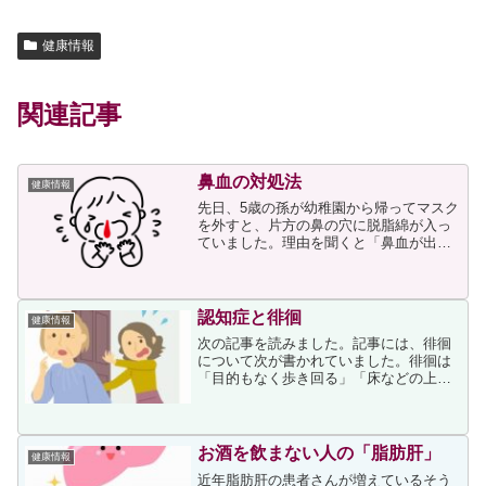
健康情報
関連記事
鼻血の対処法
健康情報
先日、5歳の孫が幼稚園から帰ってマスク
を外すと、片方の鼻の穴に脱脂綿が入っ
ていました。理由を聞くと「鼻血が出た
から」とのことで、私がその脱脂綿を外
して確認したときには脱脂綿にも血は付
いていませんでした。出血も少なかった
ようですし、その後も鼻...
認知症と徘徊
健康情報
次の記事を読みました。記事には、徘徊
について次が書かれていました。徘徊は
「目的もなく歩き回る」「床などの上で
這い回る」といった行動のことを指しま
す。認知症の周辺症状の一つに分類さ
れ、転倒や脱水症状、低体温症など、
様々な危険が伴います。記事は...
お酒を飲まない人の「脂肪肝」
健康情報
近年脂肪肝の患者さんが増えているそう