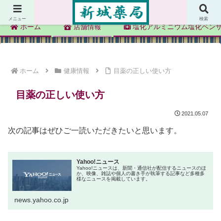
新城薬局
メニュー
検索
ホーム
店舗情報
塩化アルミニウム塩化ベン
ホーム
健康情報
目薬の正しい使い方
目薬の正しい使い方
2021.05.07
次の記事はぜひご一読いただきたいと思います。
Yahoo!ニュース
Yahoo!ニュースは、新聞・通信社が配信するニュースのほ
か、映像、雑誌や個人の書き手が執筆する記事など多種多
様なニュースを掲載しています。
news.yahoo.co.jp