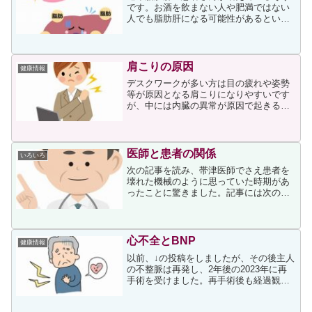
です。お酒を飲まない人や肥満ではない
人でも脂肪肝になる可能性があるという
内容に、他人事とは思えず関心を持って
読みました。記事に登場するみなと芝ク
リニック院長・川本徹医師は、脂肪肝に
ついて次のように解説して...
肩こりの原因
健康情報
デスクワークが多い方は目の疲れや姿勢
等が原因となる肩こりになりやすいです
が、中には内臓の異常が原因で起きる肩
こりもあることをご存じの方もいらっし
ゃると思います。それらについてわかり
やすく書かれた記事がありました。記事
を読んで初めて知ったので...
医師と患者の関係
いろいろ
次の記事を読み、帯津医師でさえ患者を
壊れた機械のように思っていた時期があ
ったことに驚きました。記事には次のよ
うに書かれていました。私が医師になっ
たのは、1962年。一介の町医者になるつ
もりが、成り行きで外科の医局に入って
しまい、まずは手術の...
心不全とBNP
健康情報
以前、↓の投稿をしましたが、その後主人
の不整脈は再発し、2年後の2023年に再
手術を受けました。再手術後も経過観察
されているのですが、再手術から2年後の
今年の7月にまた不整脈が現れたのです。