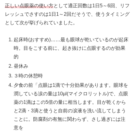
正しい点眼薬の使い方
として適正回数は1日5～6回、リフ
レッシュでさすのは1日1～2回だそうで、使うタイミング
として次が挙げられていました。
起床時(おすすめ)……最も眼球が乾いているのが起床
時。目をこする前に、起き抜けに点眼するのが効果
的
昼休み
３時の休憩時
夕食の前「点眼は1滴で十分効果があります。眼球を
潤している涙の量は10µl(マイクロリットル)で、点眼
薬の1滴はこの5倍の量に相当します。目が乾くから
と2滴・3滴と使うと自前の涙液を洗い流してしまう
ことに。防腐剤の有無に関わらず、さし過ぎには注
意を