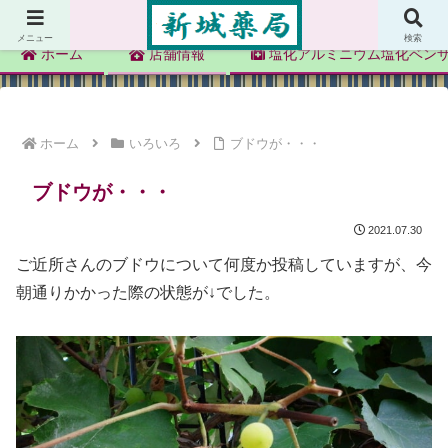
新城薬局
メニュー
検索
ホーム
店舗情報
塩化アルミニウム塩化ベン
ホーム
いろいろ
ブドウが・・・
ブドウが・・・
2021.07.30
ご近所さんのブドウについて何度か投稿していますが、今
朝通りかかった際の状態が↓でした。