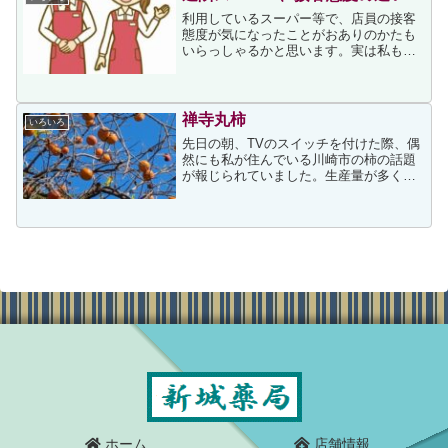
利用しているスーパー等で、店員の接客
態度が気になったことがおありのかたも
いらっしゃるかと思います。実は私もそ
の一人で、頻繁に利用している2店舗の店
員の接客態度があまりにも違うため、ど
こからこの違いが出ているのかが気にな
っています。二つのスー...
禅寺丸柿
いろいろ
先日の朝、TVのスイッチを付けた際、偶
然にも私が住んでいる川崎市の柿の話題
が報じられていました。生産量が多くは
ない川崎市の柿がなぜ取り上げられたの
か疑問に思いながら視聴していると、日
本最古の甘柿である禅寺丸柿という名称
の柿についての話があり...
ホーム
店舗情報