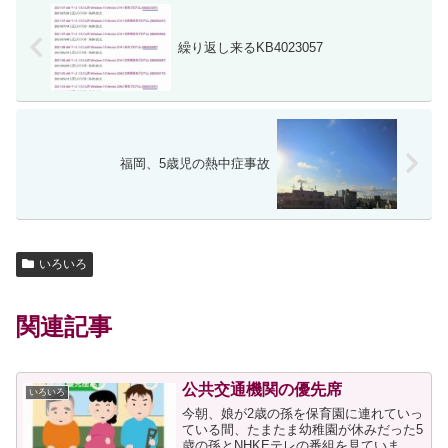
繰り返し来るKB4023057
福岡、5歳児の熱中症事故
いろいろ
関連記事
公共交通機関の優先席
いろいろ
今朝、娘が2歳の孫を保育園に連れていっ
ている間、たまたま幼稚園が休みだった5
歳の孫とNHKEテレの番組を見ていまし