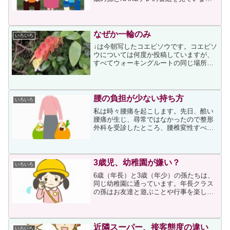
た。朝のNHKEテレは子供向けの番組構
成になっていますが、TVのスイッチを入
れた時間には小学校低学年くらい向けの
番組を放送して...
なぜか一輪のみ
いろいろ
↓は今朝写したコエビソウです。コエビソ
ウについては何度か投稿していますが、
すべてウォーキングルートの同じ場所で
写しています。↓はその中の一つで、3年
前の投稿です。今年のコエビソウは「何
が起こったのか」と思えるほど花が咲か
ず、今も一輪だけなの...
腰の負担が少ない持ち方
いろいろ
私は時々腰痛を起こします。先日、酷い
腰痛が生じ、尋常ではなかったので整形
外科を受診したところ、腰椎変性すべり
症と診断されました。整形外科クリニッ
クからは神経障害性疼痛治療剤など数種
の薬剤が処方され、服用することで痛み
が軽減され、近隣の買い物...
3歳児、幼稚園が嫌い？
いろいろ
6歳（年長）と3歳（年少）の孫たちは、
同じ幼稚園に通っています。年長クラス
の孫はお友達と遊ぶことや行事を楽しみ
にして幼稚園に行くのですが、年少クラ
スの孫は、このところ出かける直前から
ぐずり出して幼稚園バスの停留所まで連
れて行くのに難儀するこ...
近隣スーパー、接客態度の違い
いろいろ