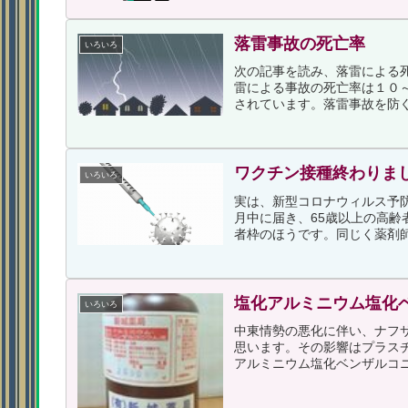
落雷事故の死亡率
いろいろ
次の記事を読み、落雷による
雷による事故の死亡率は１０
されています。落雷事故を防ぐ
ワクチン接種終わりま
いろいろ
実は、新型コロナウィルス予防
月中に届き、65歳以上の高齢
者枠のほうです。同じく薬剤師で
塩化アルミニウム塩化
いろいろ
中東情勢の悪化に伴い、ナフ
思います。その影響はプラス
アルミニウム塩化ベンザルコニ