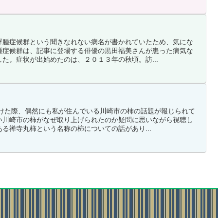
浮腫症候群という聞きなれない病名が書かれていたため、気にな
腫症候群は、記事に登場する俳優の黒田福美さんが患った病気な
た。症状が出始めたのは、２０１３年の秋頃。訪...
付けた際、偶然にも私が住んでいる川崎市の柿の話題が報じられて
い川崎市の柿がなぜ取り上げられたのか疑問に思いながら視聴し
る禅寺丸柿という名称の柿についての話があり...