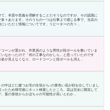
けて、本質や意義を理解することだそうなのですが、その認識に
が多々あります。そのうちの一つは仕事上で感じる事で、当店の
にいただく情報についてです。リピーターの方々...
ドコーンが置かれ、作業員のような男性が段ボールを敷いていま
ていなかったので「何の工事なのかしら」と思っていたのです
姿が見えなくなり、ロードコーンと段ボールも消え...
トの中ほどに建つお宅の生垣から↓の黄色い花が顔を出していまし
思ったため帰宅後にネット検索したところ、花は完全に開花して
、葉の形状からかぼちゃの可能性が高いとわか...