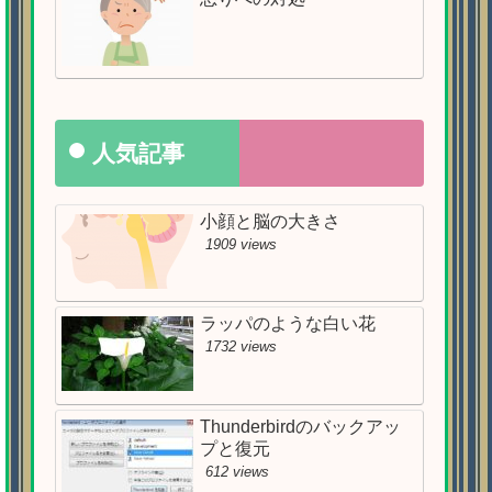
人気記事
小顔と脳の大きさ
1909 views
ラッパのような白い花
1732 views
Thunderbirdのバックアッ
プと復元
612 views