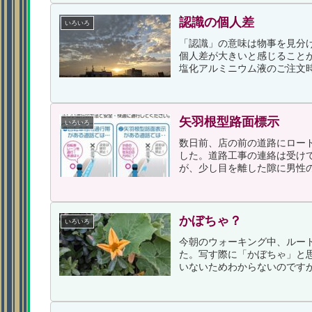
認識の個人差
いろいろ
「認識」の意味は物事を見分
個人差が大きいと感じること
塩化アルミニウム液のご注文時
矢羽根型路面標示
いろいろ
数日前、店の前の道路にロー
した。道路工事の連絡は受け
が、少し目を離した隙に男性の
かぼちゃ？
いろいろ
今朝のウォーキング中、ルー
た。写す際に「かぼちゃ」と
いないためわからないのですが