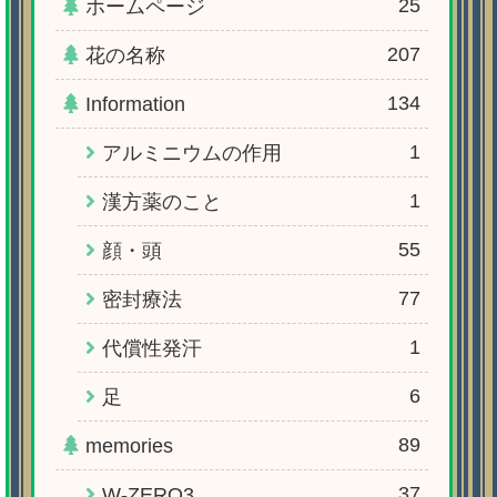
25
ホームページ
207
花の名称
134
Information
1
アルミニウムの作用
1
漢方薬のこと
55
顔・頭
77
密封療法
1
代償性発汗
6
足
89
memories
37
W-ZERO3