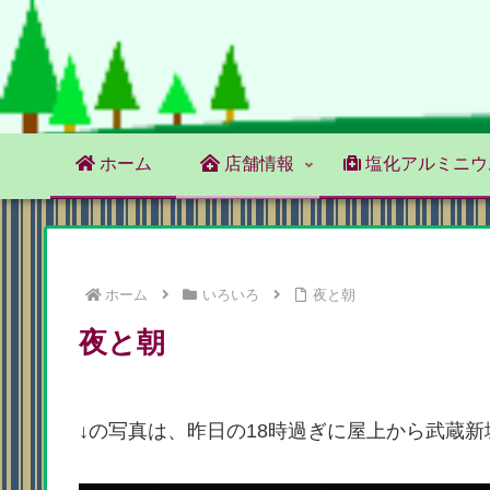
ホーム
店舗情報
塩化アルミニウ
ホーム
いろいろ
夜と朝
夜と朝
↓の写真は、昨日の18時過ぎに屋上から武蔵