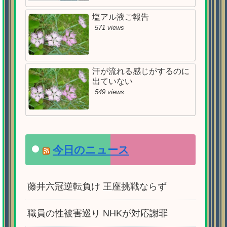
塩アル液ご報告
571 views
汗が流れる感じがするのに
出ていない
549 views
今日のニュース
藤井六冠逆転負け 王座挑戦ならず
職員の性被害巡り NHKが対応謝罪