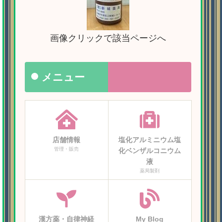
画像クリックで該当ページへ
メニュー
店舗情報
塩化アルミニウム塩
管理・販売
化ベンザルコニウム
液
薬局製剤
漢方薬・自律神経
My Blog