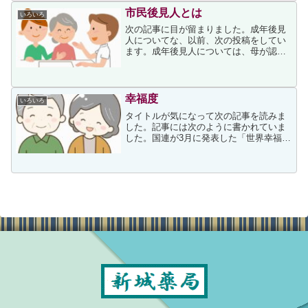
たのです。帰宅後にネット...
市民後見人とは
いろいろ
次の記事に目が留まりました。成年後見
人についてな、以前、次の投稿をしてい
ます。成年後見人については、母が認知
症を患った際に検討したことがあったの
ですが、妹たちと相談して最終的には選
択しませんでした。そのような経緯もあ
ったため、介護や後見人制...
幸福度
いろいろ
タイトルが気になって次の記事を読みま
した。記事には次のように書かれていま
した。国連が3月に発表した「世界幸福度
ランキング2022」において、日本の順位
は54位と、先進諸国の中で最低順位に位
置しています。この結果を詳しく見る
と、「人生の選択の...