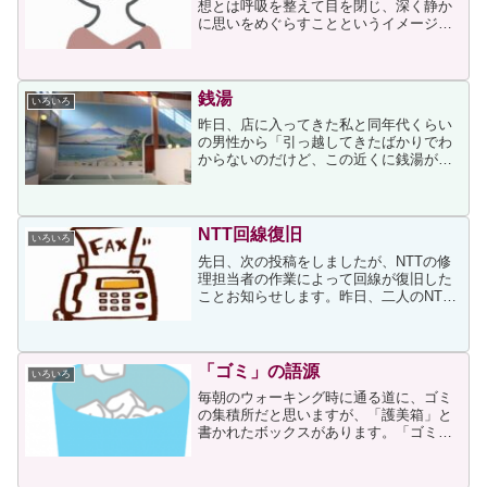
想とは呼吸を整えて目を閉じ、深く静か
に思いをめぐらすことというイメージを
持っていたので、「書く瞑想とは」と思
いながら読み進みました。記事には次の
ように書かれていました。私たちの頭の
中では普段、恐怖や不安な...
銭湯
いろいろ
昨日、店に入ってきた私と同年代くらい
の男性から「引っ越してきたばかりでわ
からないのだけど、この近くに銭湯があ
りますか？」と、薬とは全く関係のない
ことを聞かれました。その問いに、私は
「以前あった銭湯も閉めてしまって駅周
辺では他に無いですし、す...
NTT回線復旧
いろいろ
先日、次の投稿をしましたが、NTTの修
理担当者の作業によって回線が復旧した
ことお知らせします。昨日、二人のNTT
修理担当者が午後1時半頃到着しました。
私は彼らの行動を観察していたのです
が、モジュラージャック周辺と配線を何
度も確認・検査してい...
「ゴミ」の語源
いろいろ
毎朝のウォーキング時に通る道に、ゴミ
の集積所だと思いますが、「護美箱」と
書かれたボックスがあります。「ゴミバ
コ」と読むのでしょう。毎日、その場所
を何気なく通りすぎていたのですが、昨
日、急に「ゴミ」の語源が気になりだし