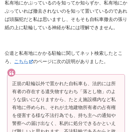
私有地にかぶっているのを知ってか知らずか、私有地にか
ぶっていれば撤去されないのを知って置いているのであれ
ば頭脳犯だと私は思いますし、そもそも自転車撤去の張り
紙の上に駐輪している神経が私には理解できません。
公道と私有地にかかる駐輪に関してネット検索したとこ
ろ、
こちら
のページに次の説明がありました。
正規の駐輪以外で置かれた自転車も、法的には所
有者の存在する遺失物すなわち「落とし物」のよ
うな扱いになりますから、たとえ施設構内など私
有地に停められ、それが土地建物所有者の占有権
を侵害する様な不法行為でも、持ち主への通知や
警察への届け出なく、私的に処分できるかといえ
ば難しいと思われます。不法駐輪であるからと故