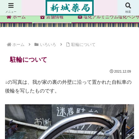
新城薬局
メニュー
検索
ホーム
店舗情報
塩化アルミニウム塩化ベン
ホーム
いろいろ
駐輪について
駐輪について
2021.12.09
↓の写真は、我が家の裏の外壁に沿って置かれた自転車の
後輪を写したものです。