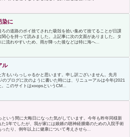
汚染に
後ろの道路のポイ捨てされた吸殻を拾い集めて捨てることが日課
は関心を持って読みました。上記事に次の文面がありました。タ
に流れやすいため、雨が降った後などは特に海へ...
アル
た方もいらっしゃるかと思います。申し訳ございません。先月
ージのブログに次のように書いた時には、リニューアルは今年(2021
このサイトはxoopsというCM...
あっという間に大晦日になった気がしています。今年も昨年同様新
れた1年でしたが、我が家には娘婿の聴神経腫瘍のための入院手術
ったり、例年以上に健康について考えさせら...