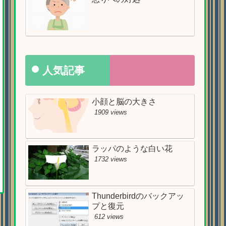
人気記事
小顔と脳の大きさ
1909 views
ラッパのような白い花
1732 views
Thunderbirdのバックアッ
プと復元
612 views