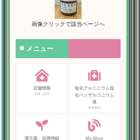
画像クリックで該当ページへ
メニュー
店舗情報
塩化アルミニウム塩
管理・販売
化ベンザルコニウム
液
薬局製剤
漢方薬・自律神経
My Blog