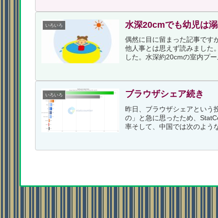
水深20cmでも幼児は
いろいろ
偶然に目に留まった記事です
他人事とは思えず読みました。
した。水深約20cmの室内プー
ブラウザシェア続き
いろいろ
昨日、ブラウザシェアという
の」と急に思ったため、Stat
率そして、中国では次のような