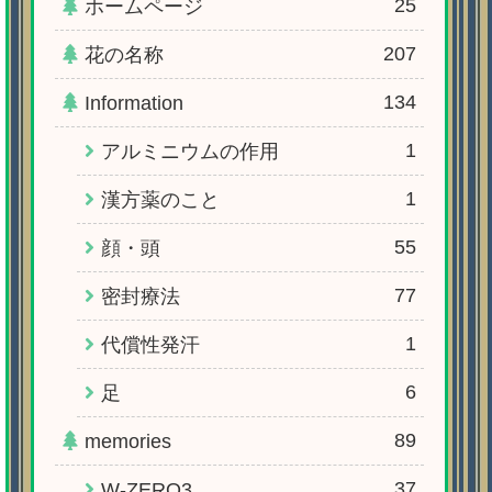
25
ホームページ
207
花の名称
134
Information
1
アルミニウムの作用
1
漢方薬のこと
55
顔・頭
77
密封療法
1
代償性発汗
6
足
89
memories
37
W-ZERO3