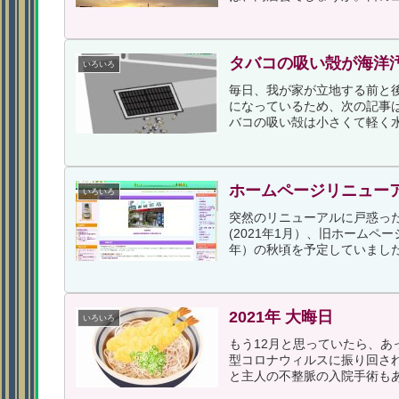
タバコの吸い殻が海洋
いろいろ
毎日、我が家が立地する前と
になっているため、次の記事
バコの吸い殻は小さくて軽く水
ホームページリニュー
いろいろ
突然のリニューアルに戸惑っ
(2021年1月）、旧ホームペ
年）の秋頃を予定していました。
2021年 大晦日
いろいろ
もう12月と思っていたら、
型コロナウィルスに振り回さ
と主人の不整脈の入院手術もあ