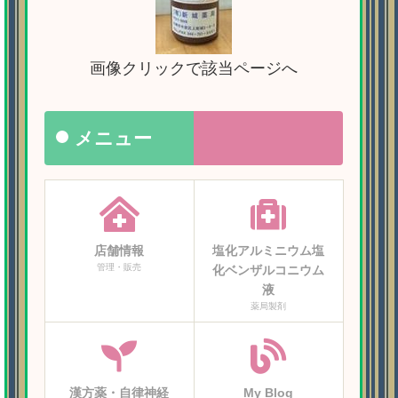
画像クリックで該当ページへ
メニュー
店舗情報
塩化アルミニウム塩
管理・販売
化ベンザルコニウム
液
薬局製剤
漢方薬・自律神経
My Blog