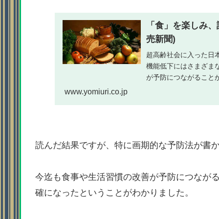
「食」を楽しみ、認
売新聞)
超高齢社会に入った日
機能低下にはさまざま
が予防につながること
会は１２月１４日、「食」
www.yomiuri.co.jp
読んだ結果ですが、特に画期的な予防法が書
今迄も食事や生活習慣の改善が予防につなが
確になったということがわかりました。