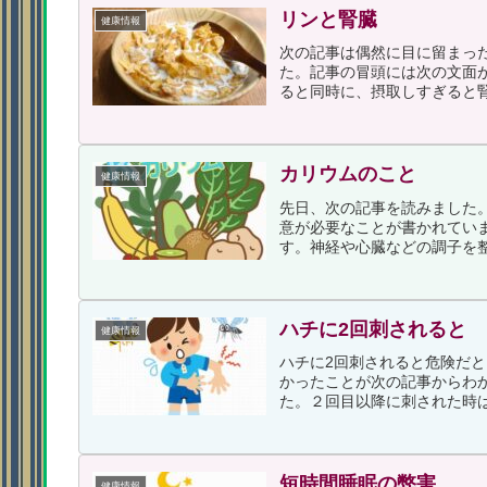
リンと腎臓
健康情報
次の記事は偶然に目に留まっ
た。記事の冒頭には次の文面
ると同時に、摂取しすぎると腎
カリウムのこと
健康情報
先日、次の記事を読みました
意が必要なことが書かれてい
す。神経や心臓などの調子を整
ハチに2回刺されると
健康情報
ハチに2回刺されると危険だ
かったことが次の記事からわ
た。２回目以降に刺された時は
短時間睡眠の弊害
健康情報