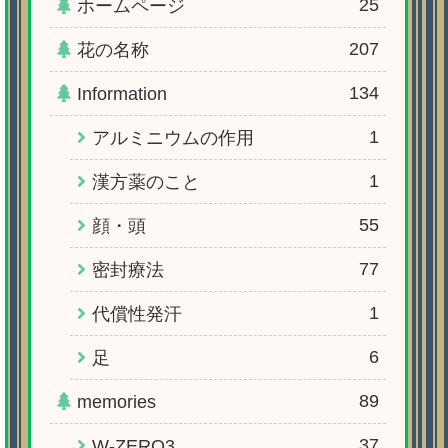
25
ホームページ
207
花の名称
134
Information
1
アルミニウムの作用
1
漢方薬のこと
55
顔・頭
77
密封療法
1
代償性発汗
6
足
89
memories
37
W-ZERO3