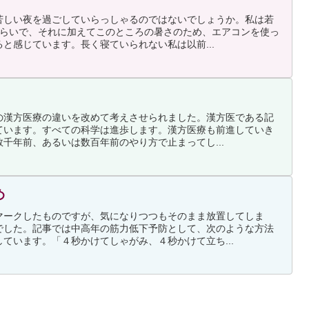
苦しい夜を過ごしていらっしゃるのではないでしょうか。私は若
くらいで、それに加えてこのところの暑さのため、エアコンを使っ
と感じています。長く寝ていられない私は以前...
の漢方医療の違いを改めて考えさせられました。漢方医である記
ています。すべての科学は進歩します。漢方医療も前進していき
千年前、あるいは数百年前のやり方で止まってし...
め
マークしたものですが、気になりつつもそのまま放置してしま
でした。記事では中高年の筋力低下予防として、次のような方法
ています。「４秒かけてしゃがみ、４秒かけて立ち...