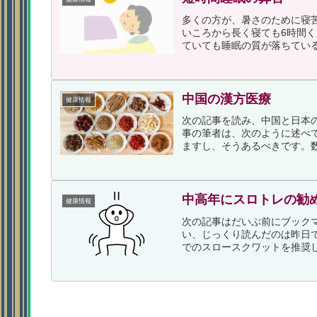
多くの方が、暑さのために寝
いころから長く寝ても6時間
ていても睡眠の質が落ちている
中国の漢方医療
健康情報
次の記事を読み、中国と日本
事の筆者は、次のように述べ
ますし、そうあるべきです。数
中高年にスロトレの勧
健康情報
次の記事はだいぶ前にブック
い、じっくり読んだのは昨日
でのスロースクワットを推奨し