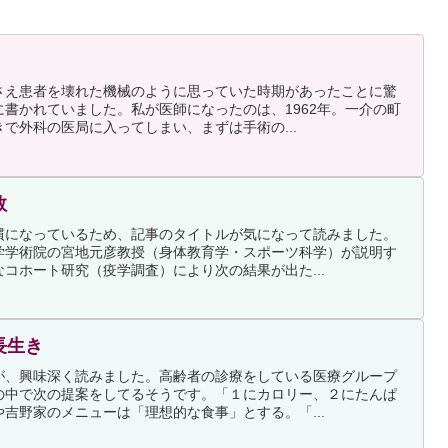
さえ患者を壊れた機械のように思っていた時期があったことに驚
書かれていました。私が医師になったのは、1962年。一介の町
で外科の医局に入ってしまい、まずは手術の...
数
慣になっているため、記事のタイトルが気になって読みました。
学学術院の宮地元彦教授（身体教育学・スポーツ科学）が説明す
コホート研究（疫学調査）により次の結果が出た...
長生き
が、興味深く読みました。高齢者の診療をしている医療グループ
の中で次の提案をしてるそうです。「１にカロリー、２にたんぱ
吉野家のメニューは「理想的な食事」とする。「...