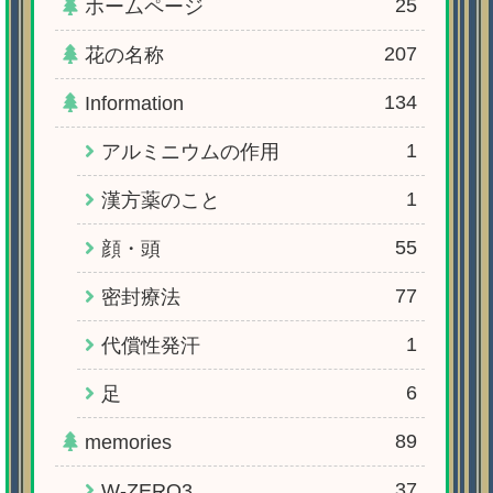
25
ホームページ
207
花の名称
134
Information
1
アルミニウムの作用
1
漢方薬のこと
55
顔・頭
77
密封療法
1
代償性発汗
6
足
89
memories
37
W-ZERO3