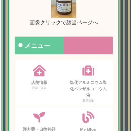
画像クリックで該当ページへ
メニュー
店舗情報
塩化アルミニウム塩
管理・販売
化ベンザルコニウム
液
薬局製剤
漢方薬・自律神経
My Blog