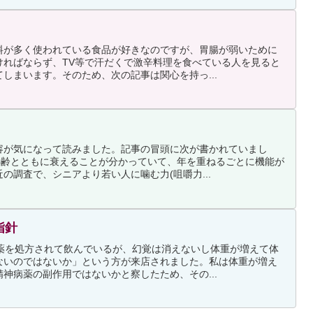
料が多く使われている食品が好きなのですが、胃腸が弱いために
ければならず、TV等で汗だくで激辛料理を食べている人を見ると
しまいます。そのため、次の記事は関心を持っ...
容が気になって読みました。記事の冒頭に次が書かれていまし
年齢とともに衰えることが分かっていて、年を重ねるごとに機能が
の調査で、シニアより若い人に噛む力(咀嚼力...
指針
で薬を処方されて飲んでいるが、幻覚は消えないし体重が増えて体
ないのではないか」という方が来店されました。私は体重が増え
神病薬の副作用ではないかと察したため、その...