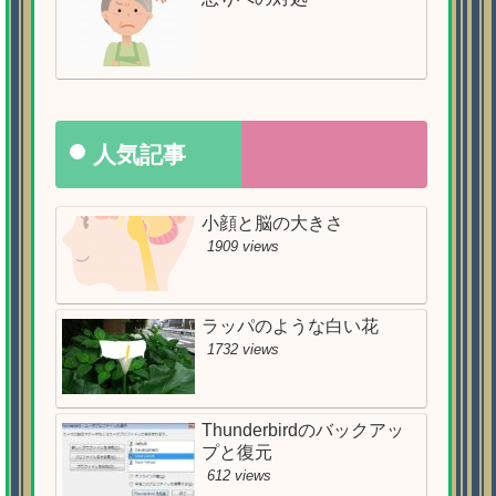
人気記事
小顔と脳の大きさ
1909 views
ラッパのような白い花
1732 views
Thunderbirdのバックアッ
プと復元
612 views