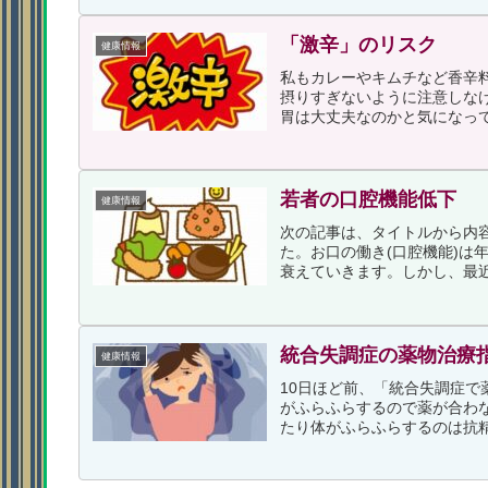
「激辛」のリスク
健康情報
私もカレーやキムチなど香辛
摂りすぎないように注意しな
胃は大丈夫なのかと気になって
若者の口腔機能低下
健康情報
次の記事は、タイトルから内
た。お口の働き(口腔機能)は
衰えていきます。しかし、最近
統合失調症の薬物治療
健康情報
10日ほど前、「統合失調症
がふらふらするので薬が合わ
たり体がふらふらするのは抗精