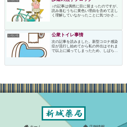
↓の記事は偶然に目に留まったのですが、
読み進むうちに黄色い理由を含めて正し
く理解していなかったことに気づかされ
ました。記事には次が書かれていまし
た。 全く見えない全盲の人であれば、
ブロックを足の裏や 白杖はくじょう の先
で確認しながら歩きま...
公衆トイレ事情
いろいろ
次の記事を読みました。新型コロナ感染
症が流行し始めてから私の外出はそれま
で以上に減ってしまったため、しばらく
公衆トイレを利用していないのですが、
それ以前も和式トイレはあまり見かけな
くなっていたという記憶があります。上
記事にはトイレメーカー「...
ホーム
店舗情報