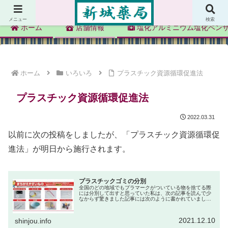
新城薬局
メニュー
検索
ホーム
店舗情報
塩化アルミニウム塩化ベン
ホーム
いろいろ
プラスチック資源循環促進法
プラスチック資源循環促進法
2022.03.31
以前に次の投稿をしましたが、「プラスチック資源循環促
進法」が明日から施行されます。
プラスチックゴミの分別
全国のどの地域でもプラマークがついている物を捨てる際
には分別して出すと思っていた私は、次の記事を読んで少
なからず驚きました記事には次のように書かれていまし
た。プラ製品は現在、多くの自治体で燃えるごみや不燃ご
みとして扱われている。環境省が７～...
2021.12.10
shinjou.info