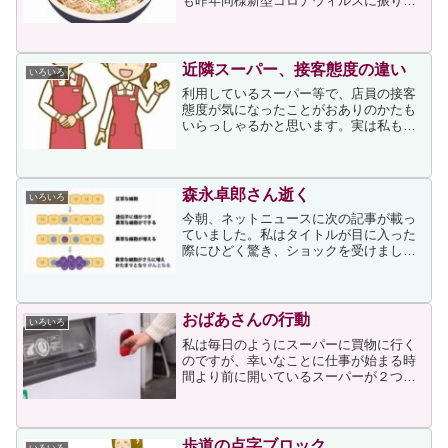
も昨年同様新型コロナウィルスに振り回
された1年でしたが、我が家には娘婿の聴
神経腫瘍のための入院手術と主人の不整
脈の入院手術もあったり、例年以上に健
康について考えさせら...
近隣スーパー、接客態度の違い
いろいろ
利用しているスーパー等で、店員の接客
態度が気になったことがおありのかたも
いらっしゃるかと思います。実は私もそ
の一人で、頻繁に利用している2店舗の店
員の接客態度があまりにも違うため、ど
こからこの違いが出ているのかが気にな
っています。二つのスー...
森永卓郎さん逝く
いろいろ
今朝、ネットニュースに次の記事が載っ
ていました。私はタイトルが目に入った
際にひどく驚き、ショックを受けまし
た。森永さんと面識があるわけでもない
のですが、私自身が余命宣告を受けたに
も関わらず復活することができたため、
森永さんにも復活してほしい...
おばあさんの行動
いろいろ
私は毎日のようにスーパーに買物に行く
のですが、幸いなことに仕事が始まる時
間より前に開いているスーパーが２つあ
り、そのうち一つは24時間営業のため、
仕事を持つ身としてはたいへん助かって
います。その買物に行く道で、数ヶ月前
から毎日のように一人の...
歩道の点字ブロック
いろいろ