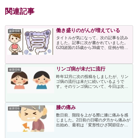
関連記事
働き盛りのがんが増えている
健康情報
タイトルが気になって、次の記事を読み
ました。記事に次が書かれていました。
G20諸国の15歳から39歳で、症例が特に
増えたのは大腸がんだ。1990年から2019
年の間に70％も増加した。米国がん協会
の分析によると、2023年の大腸がんを発
症し...
リンゴ病が未だに流行
健康情報
昨年12月に次の投稿をしましたが、リン
ゴ病の流行は未だに続いているようで
す。そのリンゴ病について、今日は次の
記事を紹介させていただきます。記事に
よると、今年のリンゴ病は5月以降に急増
しているとのことで、上記事には妊婦さ
んへの注意が促されてい...
膝の痛み
健康情報
数日前、階段を上がる際に膝に痛みを感
じました。2日前の日曜の夕方から痛みが
出始め、最初は「変形性ひざ関節症かも
しれない」と考えたのですが、その日の
朝、30分ほど正座してTVを見ていたこと