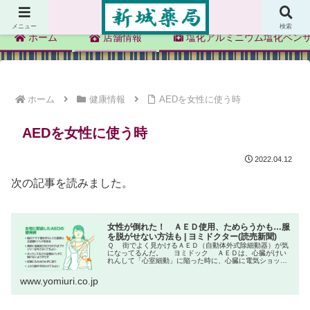
新城薬局
メニュー
検索
ホーム
店舗情報
塩化アルミニウム塩化ベン
ホーム
健康情報
AEDを女性に使う時
AEDを女性に使う時
2022.04.12
次の記事を読みました。
女性が倒れた！ ＡＥＤ使用、ためらうかも…服
を脱がせない方法も | ヨミドクター(読売新聞)
Ｑ 街でよく見かけるＡＥＤ（自動体外式除細動器）が気
になってるんだ。 ヨミドック ＡＥＤは、心臓がけい
れんして「心室細動」に陥った時に、心臓に電気ショック
を与え、元のリズムに戻す機器です。心室細動は血液を全
身に送れなくなる、いわば「...
www.yomiuri.co.jp