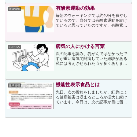
を思い出しました。最近はきちんと正座
する機会も減ってい...
有酸素運動の効果
健康情報
毎朝のウォーキングでは約40分を費やし
ているので、自分では有酸素運動を続け
ていると思っていたのですが、有酸素運
動ではなかったのかもしれません。なぜ
なら、次のページにあるような効果が感
じられなかったためです。有酸素運動で
証明されている医学的効...
病気の人にかける言葉
いろいろ
次の記事を読み、乳がんではなかったで
すが重い病気で闘病していた経験がある
私には考えさせられた点が多々ありまし
た。記事は筆者自身が乳がん患者になっ
た経験を元に書かれていて、筆者がうれ
しかった言葉を次のように書いていまし
た。私がうれしかったのは...
機能性表示食品とは
健康情報
先日、次の投稿をしましたが、紅麹によ
る健康被害は収まるどころか拡大し続け
ています。今日は、次の記事が目に留ま
りました。記事の冒頭に次が書かれてい
ました。小林製薬の「紅麹べにこうじ 」
成分入りサプリメントを巡る問題で、健
康被害につながる恐れが...