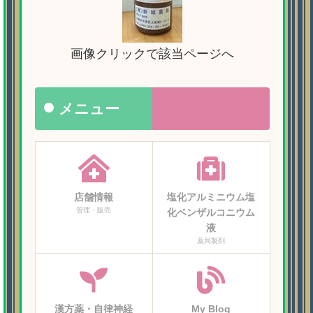
画像クリックで該当ページへ
メニュー
店舗情報
塩化アルミニウム塩
管理・販売
化ベンザルコニウム
液
薬局製剤
漢方薬・自律神経
My Blog