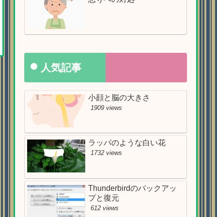
人気記事
小顔と脳の大きさ
1909 views
ラッパのような白い花
1732 views
Thunderbirdのバックアッ
プと復元
612 views