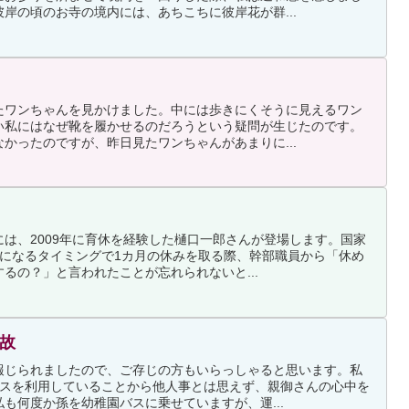
岸の頃のお寺の境内には、あちこちに彼岸花が群...
たワンちゃんを見かけました。中には歩きにくそうに見えるワン
い私にはなぜ靴を履かせるのだろうという疑問が生じたのです。
かったのですが、昨日見たワンちゃんがあまりに...
は、2009年に育休を経験した樋口一郎さんが登場します。国家
歳になるタイミングで1カ月の休みを取る際、幹部職員から「休め
るの？」と言われたことが忘れられないと...
事故
報じられましたので、ご存じの方もいらっしゃると思います。私
バスを利用していることから他人事とは思えず、親御さんの心中を
も何度か孫を幼稚園バスに乗せていますが、運...