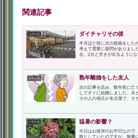
関連記事
ダイチャリその後
いろいろ
半月ほど前に次の投稿をしたの
考えて需要に疑問がありまし
台、2台と空きが出るようにな
熟年離婚をした友人
いろいろ
次の記事を読み、数年前に亡
してすぐに結婚しました。夫
その人の地元が名古屋で、そち
猛暑の影響？
いろいろ
今日はお彼岸のお中日なので
散としていたのですが、無事