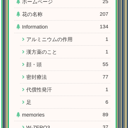
25
ホームページ
207
花の名称
134
Information
1
アルミニウムの作用
1
漢方薬のこと
55
顔・頭
77
密封療法
1
代償性発汗
6
足
89
memories
37
W-ZERO3