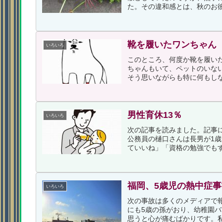
た。その違和感とは、秋のお彼
靴を履いたワンちゃん
いろいろ
このところ、何度か靴を履い
ちゃんもいて、ペットのいな
そう思いながらも特に何もしな
男性育休13％
いろいろ
次の記事を読みました。記事に
公務員の樋口さんは長男が1
ていいね」「資格の勉強でもす
福岡、5歳児の熱中症
いろいろ
次の事故は多くのメディアで
にも5歳の孫がおり、幼稚園
思うと心が痛むばかりです。私