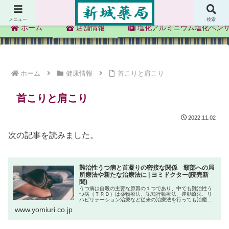
新城薬局
メニュー
検索
ホーム
店舗情報
塩化アルミニウム塩化ベン
ホーム
健康情報
首こりと肩こり
首こりと肩こり
2022.11.02
次の記事を読みました。
難治性うつ病と首凝りの密接な関係 頸部への局
所療法や新たな治療法に | ヨミドクター(読売新
聞)
うつ病は自殺の主要な原因の１つであり、中でも難治性う
つ病（ＴＲＤ）は薬物療法、認知行動療法、運動療法、リ
ハビリテーション治療など従来の治療法を行っても治癒せ
ず、世界的に大きな社会問題となっている。全身の不定愁
www.yomiuri.co.jp
訴の診療を専門に行う東京脳神経セ...