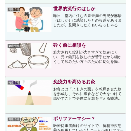
そして、3人ともがんが発見された時には
ステージ4まで進行し...
世界的流行のはしか
健康情報
昨日、都内に住む５歳未満の男児が麻疹
（はしか）に感染したとの報道がありま
したが、見聞きした方もいらっしゃるで
しょうか。都内での麻疹の確認は、今年
になって3人目だそうです。私はその報道
を知った直後でしたので、次の記事を関
心を持って読みました。...
砕く前に相談を
健康情報
処方された錠剤が大きすぎて飲みにく
い、元々錠剤を飲むのが苦手だから細か
くして飲みたい方々のために錠剤を簡単
に砕く便利グッズが販売されています。
ただ、薬の中には胃で溶けず腸で溶けて
効果を発揮させるものや、ゆっくり溶け
ることで効果が出るものがあ...
免疫力を高めるお灸
健康情報
お灸とは「よもぎの葉」を乾燥させた物
を形成し、それに線香などで火をつけて
燃やすことで身体に刺激を与える療法で
す。薬にもさじ加減があるように、お灸
も患者さんの体質や症状によって大きさ
や熱さを調節するので、無痕灸（痕が残
らず温かいお灸）や有痕灸...
ポリファーマシー？
健康情報
医療従事者向けのサイトで、抗精神疾患
薬を服用している4人に一人がポリファー