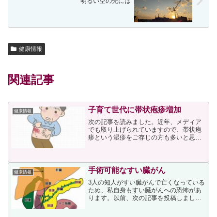
明るい空の先には
健康情報
関連記事
子育て世代に帯状疱疹増加
健康情報
次の記事を読みました。近年、メディア
でも取り上げられていますので、帯状疱
疹という湿疹をご存じの方も多いと思い
ます。帯状疱疹の原因となるのは水ぼう
そうと同じウィルスで、記事には次の説
明が書かれていました。水ぼうそうと同
じウイルスが原因です。幼...
手術可能なすい臓がん
健康情報
3人の知人がすい臓がんで亡くなっている
ため、私自身もすい臓がんへの恐怖があ
ります。以前、次の記事を投稿しまし
た。亡くなった3人のうち、2人は同年
代、1人は私よりずっと若い女性でした。