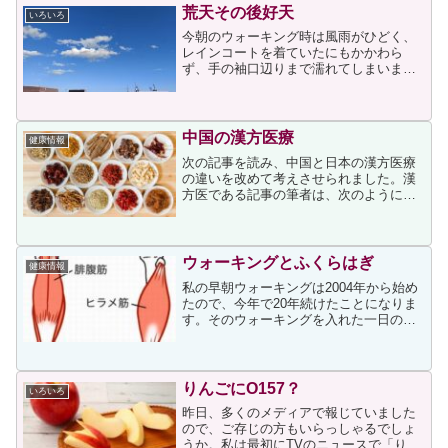
荒天その後好天
いろいろ
今朝のウォーキング時は風雨がひどく、
レインコートを着ていたにもかかわら
ず、手の袖口辺りまで濡れてしまいまし
た。それに最近にしては気温が高く、寒
いのが苦手な私は厚着だったため、厚着
に加えてレインコートとレインパンツに
よって蒸されて汗ビッショリ...
中国の漢方医療
健康情報
次の記事を読み、中国と日本の漢方医療
の違いを改めて考えさせられました。漢
方医である記事の筆者は、次のように述
べています。すべての科学は進歩しま
す。漢方医療も前進していきますし、そ
うあるべきです。数千年前、あるいは数
百年前のやり方で止まってし...
ウォーキングとふくらはぎ
健康情報
私の早朝ウォーキングは2004年から始め
たので、今年で20年続けたことになりま
す。そのウォーキングを入れた一日の歩
数は、最近では10000歩前後になるので
すが、数週間くらい前にふくらはぎが以
前より太くなっているのに気づきまし
た。太くなったふ...
りんごにO157？
いろいろ
昨日、多くのメディアで報じていました
ので、ご存じの方もいらっしゃるでしょ
うか。私は最初にTVのニュースで「りん