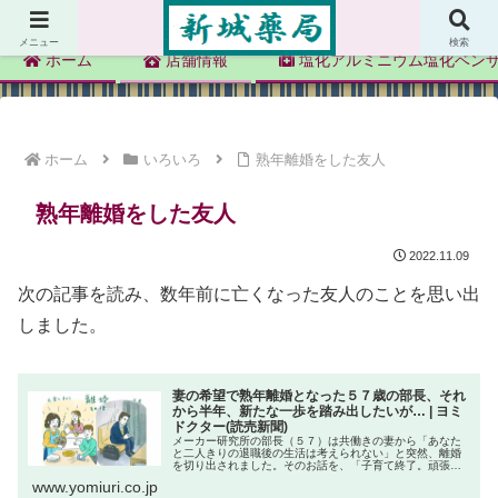
新城薬局
メニュー
検索
ホーム
店舗情報
塩化アルミニウム塩化ベン
ホーム
いろいろ
熟年離婚をした友人
熟年離婚をした友人
2022.11.09
次の記事を読み、数年前に亡くなった友人のことを思い出
しました。
妻の希望で熟年離婚となった５７歳の部長、それ
から半年、新たな一歩を踏み出したいが… | ヨミ
ドクター(読売新聞)
メーカー研究所の部長（５７）は共働きの妻から「あなた
と二人きりの退職後の生活は考えられない」と突然、離婚
を切り出されました。そのお話を、「子育て終了。頑張っ
た私！」、共働きの妻が離婚を切り出した…夫は妻の気持
www.yomiuri.co.jp
ちがわからない で紹介し、多くの...