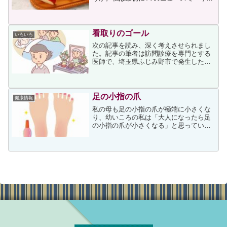
ごによる食中毒」という個所だけ耳にし
たのですが、台所で洗い物をしていたた
め他が聞き取れず、「りんごの中が汚染
されていた？」と疑問の...
看取りのゴール
いろいろ
次の記事を読み、深く考えさせられまし
た。記事の筆者は訪問診療を専門とする
医師で、埼玉県ふじみ野市で発生した立
てこもり事件について、猟銃で射殺され
た医師と同じ訪問診療医としての見解を
述べています。私は読みながら、筆者の
ような医師と関わることが...
足の小指の爪
健康情報
私の母も足の小指の爪が極端に小さくな
り、幼いころの私は「大人になったら足
の小指の爪が小さくなる」と思っていま
したところが、私の場合は70代が近づい
ても小さくならず、母の場合は水虫だっ
たのかと思っていたところ、次の記事が
目に留まりました。足の...