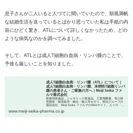
息子さんが二人いると人づてに聞いていたので、順風満帆
な結婚生活を送っているとばかり思っていた私は手紙の内
容にひどく驚き、ATLについて詳しくなかったため、どの
ような病気なのかを調べてみました。
そして、ATLとは成人T細胞白血病・リンパ腫のことで、
予後も厳しいことを知りました。
成人T細胞白血病・リンパ腫（ATL）について｜
成人T細胞白血病・リンパ腫、末梢性T細胞リンパ
腫の患者さん・ご家族の方へ｜Meiji Seika ファ
ルマ株式会社
医療用医薬品、ジェネリック医薬品、工業用酵素、等の研
究開発・製造販売・輸出・輸入等を行う、明治グループの
薬品会社、Meiji Seika ファルマのWebサイト。人々の「健
康」と「いのち」を守るため、患者さん、医療機関、ユー
www.meiji-seika-pharma.co.jp
ザーの皆様から信...