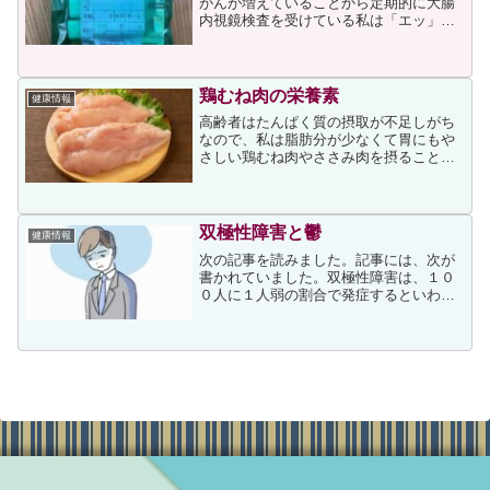
がんが増えていることから定期的に大腸
内視鏡検査を受けている私は「エッ」と
思いながら読み始めました。読み始め
て、検査をすり抜けてがんが発覚したの
は内視鏡検査ではなく便潜血検査だった
とわかりました。私は便潜血...
鶏むね肉の栄養素
健康情報
高齢者はたんぱく質の摂取が不足しがち
なので、私は脂肪分が少なくて胃にもや
さしい鶏むね肉やささみ肉を摂ることが
多いのですが、次の記事を読んで同じ食
材に偏らないように注意しなければと思
いました。鶏むね肉について、記事には
次が書かれていました。「...
双極性障害と鬱
健康情報
次の記事を読みました。記事には、次が
書かれていました。双極性障害は、１０
０人に１人弱の割合で発症するといわれ
ています。診断される人は増えていると
思います。２０歳前半で発症する人が多
いとされていますが、中学生から高齢者
まで幅広い年齢の患者さん...