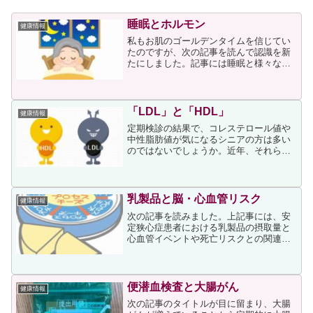
睡眠とホルモン
健康情報
私もお肌のゴールデンタイムを信じてい
たのですが、次の記事を読んで認識を新
たにしました。記事には睡眠と様々なホ
ルモンとの関係が解説されていますが、
美肌に関しては次のように書かれていま
した。美肌ホルモンとして女性の間で注
目を集める成長ホルモンは...
「LDL」と「HDL」
健康情報
定期検診の結果で、コレステロール値や
中性脂肪値が気になるシニアの方は多い
のではないでしょうか。近年、それらの
値が関係する「脂質異常症」という言葉
が知られるようになっています。次の記
事は「脂質異常症」をわかりやすく説明
していますので、コレステ...
乳製品と脳・心血管リスク
健康情報
次の記事を読みました。上記事には、安
定狭心症患者における乳製品の摂取量と
心血管イベントや死亡リスクとの関連を
検証した結果が書かれています。結果と
して次が書かれていましたが、チーズと
バターの違いは興味深く思いました。１
日摂取量（１，０００ｋｃ...
便潜血検査と大腸がん
健康情報
次の記事のタイトルが目に留まり、大腸