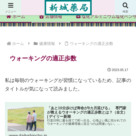
新城薬局
メニュー
検索
ホーム
店舗情報
塩化アルミニウム塩化ベン
ホーム
健康情報
ウォーキングの適正歩数
ウォーキングの適正歩数
2023.05.17
私は毎朝のウォーキングが習慣になっているため、記事の
タイトルが気になって読みました。
「あと10分歩けば寿命が9カ月延びる」 専門家
が教えるウオーキングの適正歩数とは？（全文）
| デイリー新潮
行楽日和に書を捨てて町へ出る。心地よい風に吹かれての
ウオーキングが健康増進に役立つのは間違いない。…
www.dailyshincho.jp