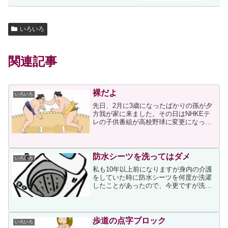
いろいろ
関連記事
裸だよ
いろいろ
先日、2月に3歳になったばかりの孫が夕
方我が家に来ました。その日はNHKEテ
レの子供番組が高校野球に変更になって
いたため、NHK総合にチャンネルを合わ
せると大相撲を放送していました。その
画面を見た孫は真剣な顏をして見入り、
「裸だよ」と言いま...
防水シーツを洗ってはダメ
いろいろ
私も10年以上前になりますが身内の介護
をしていた時に防水シーツを何度か洗濯
したことがあったので、今更ですが洗濯
機が壊れなくて良かったと思いました
「防水性」のものが洗濯できない理由に
ついて、記事には次の説明が書かれてい
ました。防水性衣類や水抜...
歩道の点字ブロック
いろいろ