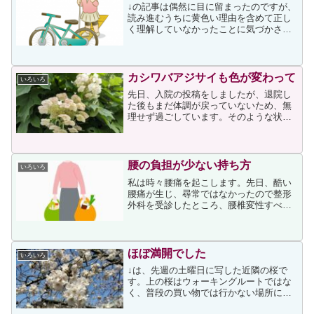
↓の記事は偶然に目に留まったのですが、
読み進むうちに黄色い理由を含めて正し
く理解していなかったことに気づかされ
ました。記事には次が書かれていまし
た。 全く見えない全盲の人であれば、
ブロックを足の裏や 白杖はくじょう の先
で確認しながら歩きま...
カシワバアジサイも色が変わって
いろいろ
先日、入院の投稿をしましたが、退院し
た後もまだ体調が戻っていないため、無
理せず過ごしています。そのような状態
のため朝のウォーキングもしばらく休ん
でいたのですが、昨日から体調を見なが
ら少しずつ歩き始めました。すると、私
がウォーキングを休んでい...
腰の負担が少ない持ち方
いろいろ
私は時々腰痛を起こします。先日、酷い
腰痛が生じ、尋常ではなかったので整形
外科を受診したところ、腰椎変性すべり
症と診断されました。整形外科クリニッ
クからは神経障害性疼痛治療剤など数種
の薬剤が処方され、服用することで痛み
が軽減され、近隣の買い物...
ほぼ満開でした
いろいろ
↓は、先週の土曜日に写した近隣の桜で
す。上の桜はウォーキングルートではな
く、普段の買い物では行かない場所にあ
り、桜を目当てに行って写したもので