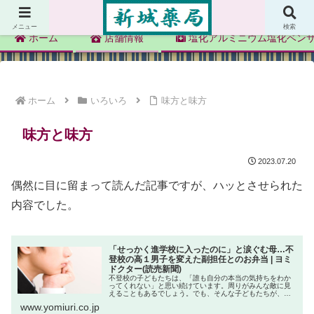
新城薬局
メニュー
検索
ホーム
店舗情報
塩化アルミニウム塩化ベン
ホーム
いろいろ
味方と味方
味方と味方
2023.07.20
偶然に目に留まって読んだ記事ですが、ハッとさせられた
内容でした。
「せっかく進学校に入ったのに」と涙ぐむ母…不
登校の高１男子を変えた副担任とのお弁当 | ヨミ
ドクター(読売新聞)
不登校の子どもたちは、「誰も自分の本当の気持ちをわか
ってくれない」と思い続けています。周りがみんな敵に見
えることもあるでしょう。でも、そんな子どもたちが、一
人の教師と出会うことによって変化し、成長していく姿
www.yomiuri.co.jp
を、思春期外来では見ることができま...