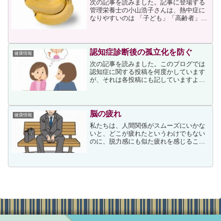
次の記事を読みました。記事に登場する
管理栄養士の小山浩子さんは、熱中症に
なりやすいのは 「子ども」「高齢者」
「肥満の人」と述べています。最もリス
クが高いのは、「子ども」です。子ども
は大人に比べると体温調節機能が未熟な
ため、どうしても熱中症に...
認知症診断後の孤立化を防ぐ
健康情報
次の記事を読みました。このブログでは
認知症に関する投稿を何度かしています
が、それは各投稿にも記していますよう
に私には親族の認知症の介護経験があ
り、認知症及び介護への関心が高いため
です。昨年の２月にも次の投稿をしてい
ます。認知症の介護では介護...
脳の疲れ
健康情報
私たちは、人間関係がスムーズにいかな
いと、どこが疲れたというわけでもない
のに、脱力感にも似た疲れを感じること
があります。これは「ストレス」「気疲
れ」という言葉で表現されることが多い
のですが、心の疲れというより、一種の
脳の疲労であると言われて...