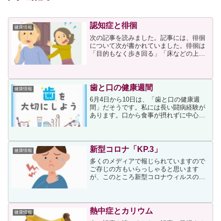
認知症と徘徊
健康情報
次の記事を読みました。記事には、徘徊
について次が書かれていました。徘徊は
「目的もなく歩き回る」「床などの上で
這い回る」といった行動のことを指しま
す。認知症の周辺症状の一つに分類さ
れ、転倒や脱水症状、低体温症など、
様々な危険が伴います。記事は...
歯と口の健康週間
健康情報
6月4日から10日は、「歯と口の健康週
間」だそうです。私には長い闘病経験が
あります。口から食事が摂れずに中心静
脈栄養に頼っていた期間もあり、死が身
近に感じられるような日々でしたから、
歯のケアまで気が回らずにいた結果、奇
跡的に命は助かりました...
新型コロナ「KP.3」
健康情報
多くのメディアで報じられていますので
ご存じの方もいらっしゃると思います
が、このところ新型コロナウィルスの患
者数が増え続けています。現在、流行の
主流となっているのが「JN.1」系統の
「KP.3」というタイプです。上記事に次
が書かれていました。...
熱中症とカリウム
健康情報