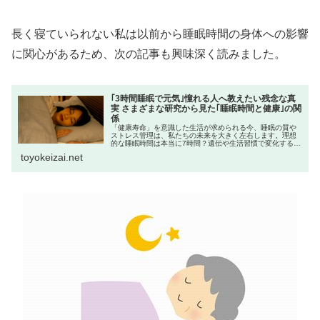
長く寝ていられない私は以前から睡眠時間の身体への影響
に関心があるため、次の記事も興味深く読みました。
｢3時間睡眠で元気｣憧れる人へ教えたい残念な真
実 さまざまな研究から見た｢睡眠時間と健康｣の関
係
「健康寿命」を意識した生活が求められる今、睡眠の質や
ストレス管理は、私たちの未来を大きく左右します。理想
的な睡眠時間は本当に7時間？遺伝や生活習慣で変化する睡
眠や、現代人のためのストレス軽減法、話題のマインドフ
toyokeizai.net
ルネスなど、健康維持の本質に迫...