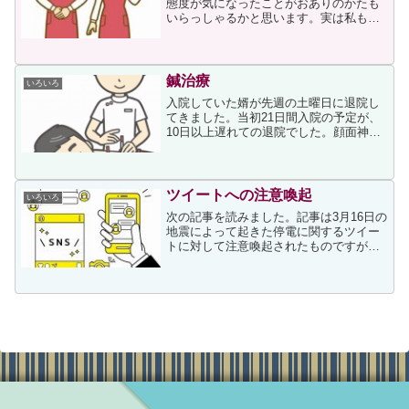
態度が気になったことがおありのかたも
いらっしゃるかと思います。実は私もそ
の一人で、頻繁に利用している2店舗の店
員の接客態度があまりにも違うため、ど
こからこの違いが出ているのかが気にな
っています。二つのスー...
鍼治療
いろいろ
入院していた婿が先週の土曜日に退院し
てきました。当初21日間入院の予定が、
10日以上遅れての退院でした。顔面神経
麻痺のほうは全く改善しないままの退院
でしたが、これからは術後の経過も含め
て定期的な通院になるようです。その顔
面神経麻痺ですが、本...
ツイートへの注意喚起
いろいろ
次の記事を読みました。記事は3月16日の
地震によって起きた停電に関するツイー
トに対して注意喚起されたものですが、
日常のつぶやきにも注意が必要という認
識を持っていただければと思います。記
事に登場するITジャーナリストの三上洋
さんが次のように述...