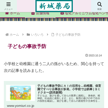
新城薬局
メニュー
検索
ホーム
店舗情報
塩化アルミニウム塩化ベン
ホーム
いろいろ
子どもの事故予防
子どもの事故予防
2023.10.14
小学校と幼稚園に通う二人の孫がいるため、関心を持って
次の記事を読みました。
子どもの事故予防にＡＩの活用を…幼稚園、保育
園ですべり台事故が多発。小学校では鉄棒 | ヨミ
ドクター(読売新聞)
子どもは、遊びを通して自らの限界に挑戦し、身体的、精
神的、社会的に成長します。また、集団の遊びの中で自分
の役割を確認し、遊びを通して自らの創造性や主体性を向
上させていきます。遊びは、すべての子どもの成長にとっ
www.yomiuri.co.jp
て必要不可欠なものです。その一方...