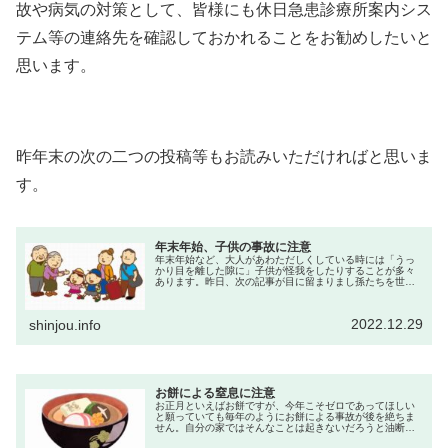
故や病気の対策として、皆様にも休日急患診療所案内シス
テム等の連絡先を確認しておかれることをお勧めしたいと
思います。
昨年末の次の二つの投稿等もお読みいただければと思いま
す。
年末年始、子供の事故に注意
年末年始など、大人があわただしくしている時には「うっ
かり目を離した隙に」子供が怪我をしたりすることが多々
あります。昨日、次の記事が目に留まりまし孫たちを世話
していて感じたことは、「幼児は大人が考え付かないよう
な行動をすることがある」というこ...
2022.12.29
shinjou.info
お餅による窒息に注意
お正月といえばお餅ですが、今年こそゼロであってほしい
と願っていても毎年のようにお餅による事故が後を絶ちま
せん。自分の家ではそんなことは起きないだろうと油断し
ている時こそ注意していただきたいので、特にお年寄りが