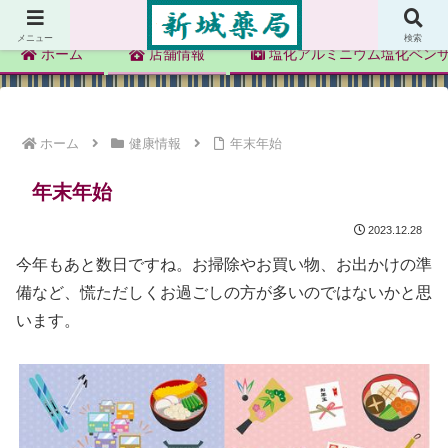
新城薬局
メニュー
検索
ホーム
店舗情報
塩化アルミニウム塩化ベン
ホーム
健康情報
年末年始
年末年始
2023.12.28
今年もあと数日ですね。お掃除やお買い物、お出かけの準
備など、慌ただしくお過ごしの方が多いのではないかと思
います。