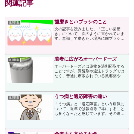
関連記事
歯磨きとハブラシのこと
健康情報
次の記事を読みました。「正しい歯磨
き」について、次のように書かれていま
す。意識して磨きたい場所に歯ブラシの
毛先をきちんと当てる毛先が広がらない
程度（150~200g）の軽い力で磨く歯ブラ
シを5～10mmを目安に小刻みに動かし、
1～2本ずつ、...
若者に広がるオーバードーズ
健康情報
オーバードーズとは薬物を過剰摂取する
ことですが、覚醒剤や違法ドラッグでは
なく、普通に市販されている風邪薬や咳
止め薬等の過剰摂取が止められない若者
が増えているという記事を読みました。
記事の冒頭に次が書かれていました。
「薬物依存」といえば覚醒剤...
うつ病と適応障害の違い
健康情報
「うつ病」と「適応障害」という病気に
ついて、近年では報道等で耳にすること
も多くなったと感じています。その違い
について、私は漠然としか考えていなか
ったのですが、次の記事の説明で認識を
新たにすることができました。記事の筆
者は精神科産業医で、次の...