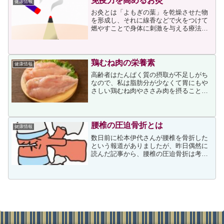
免疫力を高めるお灸
健康情報
お灸とは「よもぎの葉」を乾燥させた物
を形成し、それに線香などで火をつけて
燃やすことで身体に刺激を与える療法で
す。薬にもさじ加減があるように、お灸
も患者さんの体質や症状によって大きさ
や熱さを調節するので、無痕灸（痕が残
らず温かいお灸）や有痕灸...
鶏むね肉の栄養素
健康情報
高齢者はたんぱく質の摂取が不足しがち
なので、私は脂肪分が少なくて胃にもや
さしい鶏むね肉やささみ肉を摂ることが
多いのですが、次の記事を読んで同じ食
材に偏らないように注意しなければと思
いました。鶏むね肉について、記事には
次が書かれていました。「...
腰椎の圧迫骨折とは
健康情報
数日前に松本伊代さんが腰椎を骨折した
という報道がありましたが、昨日偶然に
読んだ記事から、腰椎の圧迫骨折は考え
ていたよりも怖いことを知りました。上
記事に次の説明がありました。人間の身
体は、いちばん上に重い頭があり首の
骨、胸部分の骨である胸椎、...