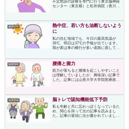
不定愁訴の診療を専門に行う東京脳神経
センター（東京都）と松井病院（香川
県）の共同研究グループによる頸部への
局所療法の結果から、首こりが難治性う
つ病の病態に関与していることが示され
たという報告を載せています...
熱中症、若い方も油断しないよう
健康情報
に
私の住む地域でも、今日の最高気温が
36℃、明日は37℃の予報が出ています。
我が家は車の横行が多い道路に面してい
て、救急車のサイレンの音を一日に何度
か耳にしますが、ここ数日はその回数も
多くなっています。全てが熱中症患者さ
腰痛と握力
健康情報
んではないかもしれませ...
筋力が落ちると腰痛を起こしやすいこと
は理解していましたが、興味深い記事で
した。記事には山形大学大学院医療政策
学講座講師の池田登顕氏らの報告が書か
れていて、検証の結果を池田氏は次の様
に述べています。ＢＭＩの上昇で腰痛リ
スクが高まり、その影響は...
脳トレで認知機能低下予防
健康情報
私も年齢と共に忘れっぽくなっているた
め、関心を持って次の記事を読みまし
た。記事の冒頭に次が書かれていまし
た。「最近、物を置いた場所や人の名前
を思い出すのに時間がかかる」。そんな