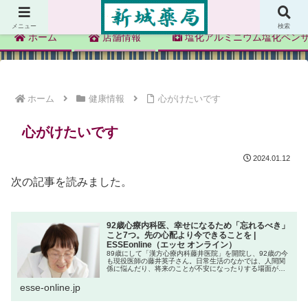
新城薬局
メニュー
検索
ホーム
店舗情報
塩化アルミニウム塩化ベン
ホーム
健康情報
心がけたいです
心がけたいです
2024.01.12
次の記事を読みました。
92歳心療内科医、幸せになるため「忘れるべき」
こと7つ。先の心配より今できることを |
ESSEonline（エッセ オンライン）
89歳にして「漢方心療内科藤井医院」を開院し、92歳の今
も現役医師の藤井英子さん。日常生活のなかでは、人間関
係に悩んだり、将来のことが不安になったりする場面があ
ります。そんなときは、「悩みを解決しよ…
esse-online.jp