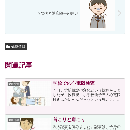
うつ病と適応障害の違い
健康情報
関連記事
学校での心電図検査
健康情報
昨日、学校健診の変化という投稿をしま
したが、投稿後、小学校低学年の心電図
検査はたいへんだろうという思いと、い
つから検査が始まったのだろうという疑
問が生じました。それでネット検索した
ところ、次のページを見つけました。上
ページに次が書かれていま...
首こりと肩こり
健康情報
次の記事を読みました。記事は、全身の