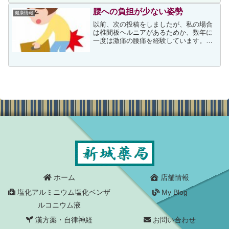
人もいるのではないでしょうか。フレイ
ル予防には、記憶力などの認知...
腰への負担が少ない姿勢
健康情報
以前、次の投稿をしましたが、私の場合
は椎間板ヘルニアがあるためか、数年に
一度は激痛の腰痛を経験しています。激
痛の腰痛以外にも軽い腰痛は何度も体験
しているため、日ごろから腰に負担が少
ない姿勢を心掛けてはいるのですが、今
年になってからは特にパソ...
ホーム
店舗情報
塩化アルミニウム塩化ベンザ
My Blog
ルコニウム液
漢方薬・自律神経
お問い合わせ