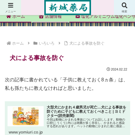
新城薬局
メニュー
検索
ホーム
店舗情報
塩化アルミニウム塩化ベン
ホーム
いろいろ
犬による事故を防ぐ
犬による事故を防ぐ
2024.02.22
次の記事に書かれている「子供に教えておく8ヵ条」は、
私も孫たちに教えなければと思いました。
大型犬にかまれ４歳男児が死亡…犬による事故を
防ぐために子どもに教えておくべきこと | ヨミド
クター(読売新聞)
今回は動物にかまれる事故についてお話しします。動物の
口腔(こうくう) 内には雑菌が多く存在し、かまれると感染
する恐れがあります。ペットの動物にかまれた後に感染症
が発生する確率は、猫では約５０％、犬では約５～２０％
www.yomiuri.co.jp
という報告もあります。犬は...