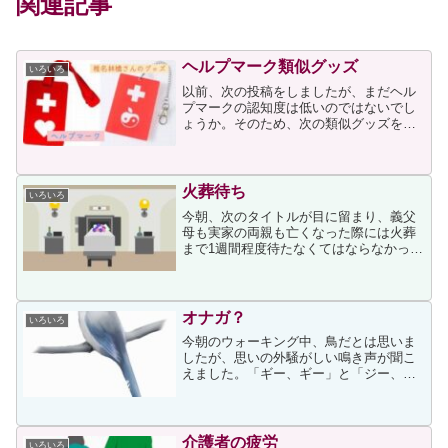
関連記事
ヘルプマーク類似グッズ
いろいろ
以前、次の投稿をしましたが、まだヘル
プマークの認知度は低いのではないでし
ょうか。そのため、次の類似グッズを知
って懸念していたのです。その懸念が現
実になっていることを次の記事から知り
ました。上画像は（アメノチ アヤメさん
@ame_ayame...
火葬待ち
いろいろ
今朝、次のタイトルが目に留まり、義父
母も実家の両親も亡くなった際には火葬
まで1週間程度待たなくてはならなかった
ことを思い出しました。義父母は二人共
お正月に亡くなり、実家の両親は二人共8
月のお盆の期間に亡くなりましたので、
時期的に火葬場が混ん...
オナガ？
いろいろ
今朝のウォーキング中、鳥だとは思いま
したが、思いの外騒がしい鳴き声が聞こ
えました。「ギー、ギー」と「ジー、ジ
ー」が合わさったような、耳障りに思え
る音でした。鳴き声は、最初はご近所さ
んの広い庭の木が茂っている辺りから聞
こえたのですが、1分くら...
介護者の疲労
いろいろ