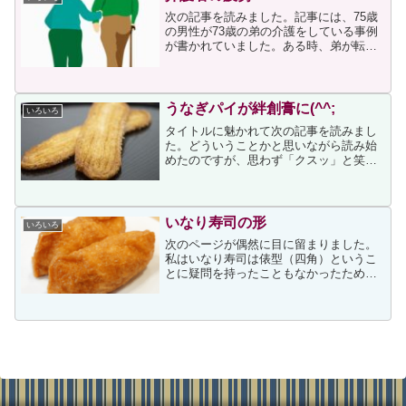
次の記事を読みました。記事には、75歳
の男性が73歳の弟の介護をしている事例
が書かれていました。ある時、弟が転倒
により腰椎骨折で入院、やがて回復して
退院の日が来たのですが兄は迎えに現れ
ませんでした。兄はカッターナイフで自
分の首と手首を何度も...
うなぎパイが絆創膏に(^^;
いろいろ
タイトルに魅かれて次の記事を読みまし
た。どういうことかと思いながら読み始
めたのですが、思わず「クスッ」と笑い
そうになりました記事によると「うなぎ
パイ」をモチーフにした絆創膏は非売品
で、お菓子の購入者に配っているそうで
す。春華堂の公式オンライ...
いなり寿司の形
いろいろ
次のページが偶然に目に留まりました。
私はいなり寿司は俵型（四角）というこ
とに疑問を持ったこともなかったため、
記事はと思いながら読み始めました。冒
頭に次が書かれていました。甘辛く煮た
油揚げの中に酢飯を詰めた「いなり寿司
（ずし）」。日本人に広く...