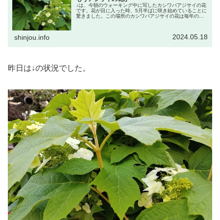
↓は、今朝のウォーキング中に写したカシワバアジサイの花
です。花が目に入った時、5月半ばに咲き始めていることに
驚きました。この場所のカシワバアジサイの花は毎年のよ
うに投稿していて、昨年は↓の投稿をしました。昨年は咲き
始めに気づかず、花がピンク...
2024.05.18
shinjou.info
昨日は↓の状況でした。