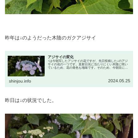
昨年は↓のようだった木陰のガクアジサイ
アジサイの変化
↑は今朝写したアジサイの花ですが、先日投稿した↓のアジ
サイの花の一つです。直射日光に当たりにくい木陰に咲い
ているため、花の発色も地味です。そのため、今朝目に留
まった装飾花の色がこのアジサイでは最高の発色のように
思えたので写しました。最高と思...
2024.05.25
shinjou.info
昨日は↓の状況でした。