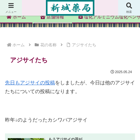
新城薬局
メニュー
検索
ホーム
店舗情報
塩化アルミニウム塩化ベン
ホーム
花の名称
アジサイたち
アジサイたち
2025.05.24
先日もアジサイの投稿
をしましたが、今日は他のアジサイ
たちについての投稿になります。
昨年↓のようだったカシワバアジサイ
もうアジサイの花が