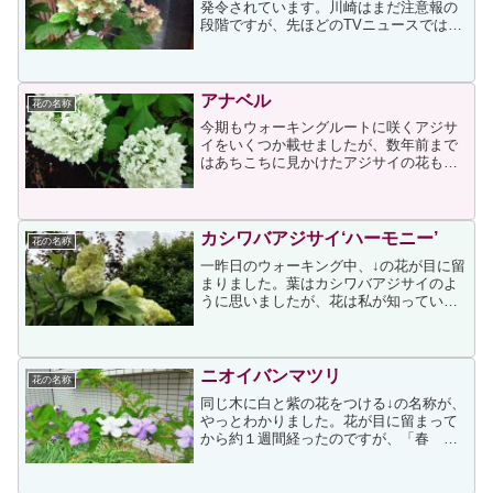
発令されています。川崎はまだ注意報の
段階ですが、先ほどのTVニュースでは、
鹿児島県や静岡県の地域によっては豪雨
警報が発令されていると報じていまし
た。該当地域にお住まいの方々は、くれ
ぐれもご注意ください。今...
アナベル
花の名称
今期もウォーキングルートに咲くアジサ
イをいくつか載せましたが、数年前まで
はあちこちに見かけたアジサイの花も、
建築ラッシュによって無くなってしま
い、今のウォーキングルートでは思いの
ほかアジサイの花が見られなくなってい
ます。始めはそれに気づかず...
カシワバアジサイ‘ハーモニー’
花の名称
一昨日のウォーキング中、↓の花が目に留
まりました。葉はカシワバアジサイのよ
うに思いましたが、花は私が知っている
カシワバアジサイ↓とは異なっていたの
で、別の類なのかもしれないと思いなが
ら写しました。そして昨日、一昨日写し
た花はカシワバアジサイ...
ニオイバンマツリ
花の名称
同じ木に白と紫の花をつける↓の名称が、
やっとわかりました。花が目に留まって
から約１週間経ったのですが、「春 紫
の花」と検索してもそれらしき花が見つ
からず、今日、「同じ木に白と紫の花」
と検索したところ、ニオイバンマツリの