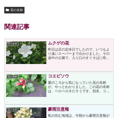
花の名称
関連記事
ムクゲの花
花の名称
昨日は店の定休日でしたので、いつもよ
り遠いスーパーまで出かけました。その
途中の公園で、入り口のすぐそばに咲い
ていた白い花が目が留まりました。実は
写した時には花の名称を知らず、帰宅後
に例のGoogle画像検索で調べたところム
クゲの可能性が高い...
コエビソウ
花の名称
夏のころから気になっていた花の名称
が、やっとわかりました。この花の名称
は、ベロペロネだそうです。別名、コエ
ビソウ。これは納得です赤いのが花かと
思っていたのですが、これは「花序」と
いうもので、その間（写真には写ってい
ません）に花が咲くのだそう...
豪雨注意報
花の名称
私の住む地域は、今朝から豪雨注意報が