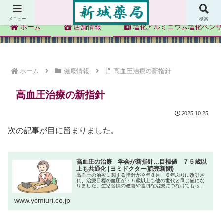
新城薬局
メニュー
検索
ホーム
店舗情報
塩化アルミニウム塩化ベン
ホーム
健康情報
高血圧治療の新指針
高血圧治療の新指針
2025.10.25
次の記事が目に留まりました。
高血圧の治療 学会が新指針…目標値 ７５歳以
上も共通化 | ヨミドクター(読売新聞)
高血圧の治療に関する指針が今年８月、６年ぶりに改訂さ
れ、治療目標の血圧が７５歳以上も他の世代と同じ値にな
りました。生活習慣の改善や適切な治療につなげてもらう
よう、血圧を下げるための具体的な対策が解説されていま
す。（安藤奈々） 脳卒中などリス...
www.yomiuri.co.jp