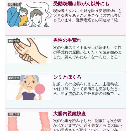
受動喫煙は肺がん以外にも
健康情報
喫煙者のタバコの煙を吸う受動喫煙にも
大きな害があることをご存じの方は多い
と思います。受動喫煙との関連が「確
実」と判定された肺がん、虚血性心疾
患、脳卒中、乳幼児突然死症候群
（SIDS）の4疾患について、超過死亡数
を推定した結果によると、わが国...
男性の手荒れ
健康情報
次の記事のタイトルが目に留まり、男性
の手荒れの原因が知りたくて読み始めま
した。読んでみたら「なーんだ」と思い
ましたが、納得の理由でした。一昔前ま
では、手荒れは家事で水仕事をする女性
に多いイメージでしたが、最近は男性で
も珍しくありません。家事...
シミとほくろ
健康情報
以前、次の投稿をしました。上投稿後、
やはり気になって皮膚科を受診したとこ
ろ、想定内の老人性色素斑の診断でした
のでホッとしたという経緯があります。
その老人性色素斑ですが、今年の猛暑の
中、日焼け止め塗布を怠ってしまったた
めだと思いますが色が濃く...
大腸内視鏡検査
健康情報
次の記事を読みました。記事には次が書
かれていますが、近年男女ともに大腸が
んの患者さんが増えていることをご存じ