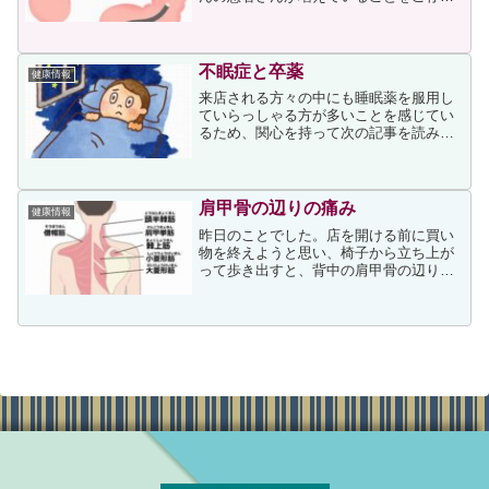
の方は多いかと思います。国立がん研究
センターの「2019年の全国がん登録」に
よると、罹患数は、男性、女性ともに大
腸がんが2位で、総数...
不眠症と卒薬
健康情報
来店される方々の中にも睡眠薬を服用し
ていらっしゃる方が多いことを感じてい
るため、関心を持って次の記事を読みま
した。記事の次の文面からも、睡眠薬を
服用してる患者さんが多いことがわかり
ます。睡眠薬は非常によく処方される治
療薬の一つです。病院から...
肩甲骨の辺りの痛み
健康情報
昨日のことでした。店を開ける前に買い
物を終えようと思い、椅子から立ち上が
って歩き出すと、背中の肩甲骨の辺りか
ら首と胸の辺りまでの範囲に締め付けら
れるような痛みを感じました。左側の痛
みだったため、一瞬「もしかして心
臓？」とドキッとしたのですが...