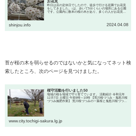
お花見
昨日は店の定休日でしたので、徒歩で行ける近隣でお花見
をしてきました。↓は、歩いて5分くらいの場所にある公園
です。公園内に数本の桜の木があり、多くの人がお花見を
していました。そして↓は、公園から２～３分歩いたところ
から始まる遊歩道に咲く桜です...
2024.04.08
shinjou.info
苔が桜の木を弱らせるのではないかと気になってネット検
索したところ、次のページを見つけました。
桜守活動を行いました50
地域の桜を地域で守り育てています。 活動紹介 令和元年
12月7日 土曜日 午前9時～10時 【荒川桜づつみ・鬼怒川桜
づつみ施肥作業】 荒川桜づつみの一葉桜と鬼怒川桜づつみ
のソメイヨシノに施肥を行いました。今年は、さくら市桜
マイスター指導の....
www.city.tochigi-sakura.lg.jp