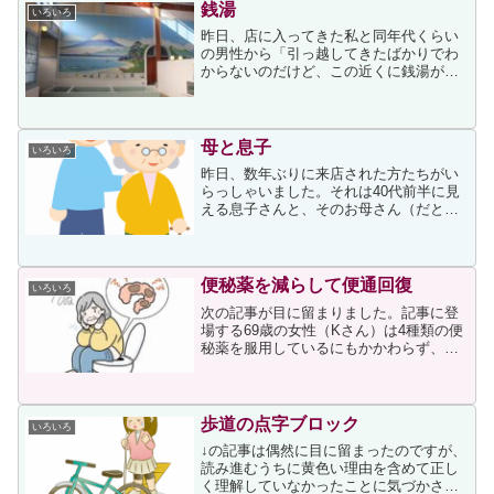
いる人を見つけた際、「助...
銭湯
いろいろ
昨日、店に入ってきた私と同年代くらい
の男性から「引っ越してきたばかりでわ
からないのだけど、この近くに銭湯があ
りますか？」と、薬とは全く関係のない
ことを聞かれました。その問いに、私は
「以前あった銭湯も閉めてしまって駅周
辺では他に無いですし、す...
母と息子
いろいろ
昨日、数年ぶりに来店された方たちがい
らっしゃいました。それは40代前半に見
える息子さんと、そのお母さん（だと思
います）です。以前は２ヶ月に一度くら
いのご来店でしたが、しばらくお見かけ
しなかったので、お母さんのお具合でも
悪いのかと思っていまし...
便秘薬を減らして便通回復
いろいろ
次の記事が目に留まりました。記事に登
場する69歳の女性（Kさん）は4種類の便
秘薬を服用しているにもかかわらず、排
便感じがないということで受診したこと
が書かれていました。記事の筆者である
クリニックの医師は、処方された便秘薬
を確認して次のように...
歩道の点字ブロック
いろいろ
↓の記事は偶然に目に留まったのですが、
読み進むうちに黄色い理由を含めて正し
く理解していなかったことに気づかされ