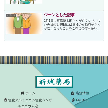
ました。記事には次が書かれていまし
た。 全く見えない全盲の人であれば、
ブロックを足の裏や 白杖はくじょう の先
で確認しながら歩きま...
ジーンとした記事
いろいろ
2月1日に石原慎太郎さんが亡くなり、つ
い先日の3月8日には奥様の石原典子さん
が亡くなったことをご存じの方も多いの
ではないでしょうか。お二人の息子であ
る石原良純さんがテレビ朝日「週刊ニュ
ースリーダー」（土曜午前6-8時）に出演
しているのを知っ...
ホーム
店舗情報
塩化アルミニウム塩化ベンザ
My Blog
ルコニウム液