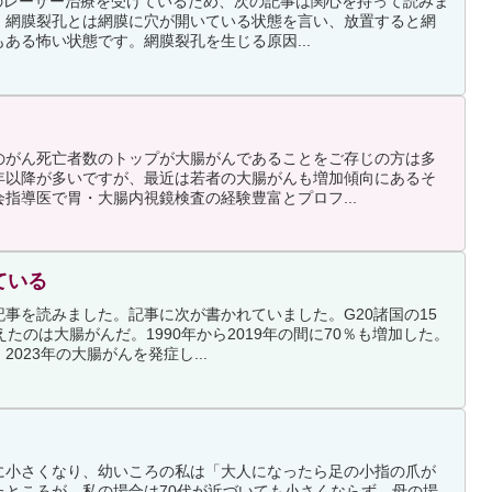
孔のレーザー治療を受けているため、次の記事は関心を持って読みま
、網膜裂孔とは網膜に穴が開いている状態を言い、放置すると網
ある怖い状態です。網膜裂孔を生じる原因...
のがん死亡者数のトップが大腸がんであることをご存じの方は多
年以降が多いですが、最近は若者の大腸がんも増加傾向にあるそ
指導医で胃・大腸内視鏡検査の経験豊富とプロフ...
ている
事を読みました。記事に次が書かれていました。G20諸国の15
たのは大腸がんだ。1990年から2019年の間に70％も増加した。
023年の大腸がんを発症し...
に小さくなり、幼いころの私は「大人になったら足の小指の爪が
たところが、私の場合は70代が近づいても小さくならず、母の場