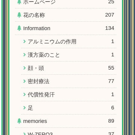
25
ホームページ
207
花の名称
134
Information
1
アルミニウムの作用
1
漢方薬のこと
55
顔・頭
77
密封療法
1
代償性発汗
6
足
89
memories
37
W-ZERO3