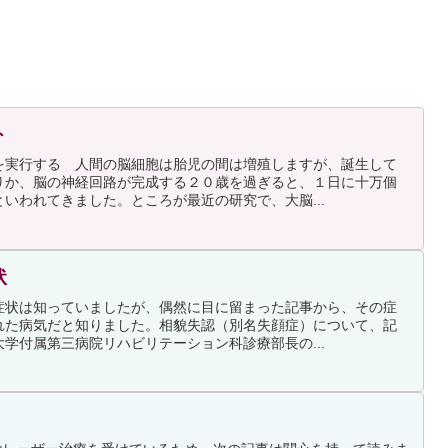
ト
を実行する 人間の脳細胞は胎児の間は増殖しますが、誕生して
りか、脳の神経回路が完成する２０歳を過ぎると、１日に十万個
いわれてきました。ところが最近の研究で、大脳...
状
症状は知っていましたが、偶然に目に留まった記事から、その症
れた病気だと知りました。相貌失認（別名失顔症）について、記
学付属第三病院リハビリテーション科診療部長の...