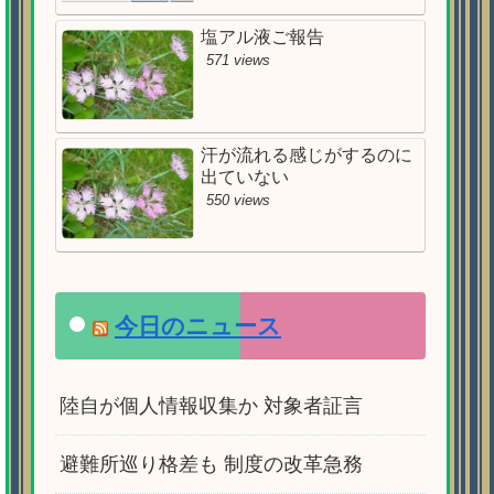
塩アル液ご報告
571 views
汗が流れる感じがするのに
出ていない
550 views
今日のニュース
陸自が個人情報収集か 対象者証言
避難所巡り格差も 制度の改革急務