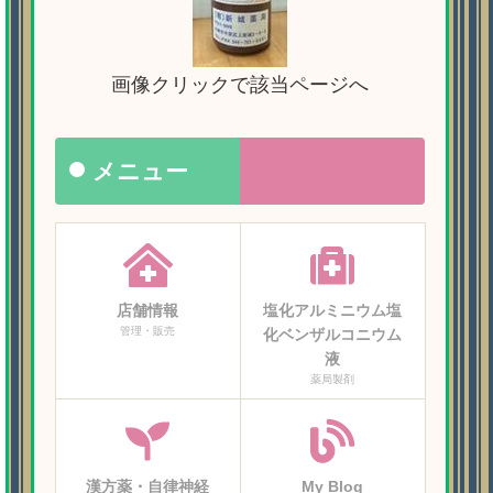
画像クリックで該当ページへ
メニュー
店舗情報
塩化アルミニウム塩
管理・販売
化ベンザルコニウム
液
薬局製剤
漢方薬・自律神経
My Blog