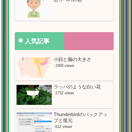
人気記事
小顔と脳の大きさ
1909 views
ラッパのような白い花
1732 views
Thunderbirdのバックアッ
プと復元
612 views