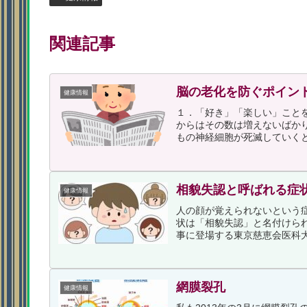
関連記事
脳の老化を防ぐポイン
健康情報
１．「好き」「楽しい」こと
からはその数は増えないばか
もの神経細胞が死滅していくと
相貌失認と呼ばれる症
健康情報
人の顔が覚えられないという
状は「相貌失認」と名付けら
事に登場する東京慈恵会医科大
網膜裂孔
健康情報