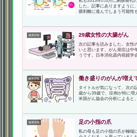
私も2013年の3月に網膜裂
した。記事にありますように
膜剥離に進んでしまう可能性も
29歳女性の大腸がん
健康情報
次の記事を読みました。女性
いと思います。がん発症は中
うです。日本消化器内視鏡学会
働き盛りのがんが増え
健康情報
タイトルが気になって、次の記
歳から39歳で、症例が特に増え
米国がん協会の分析によると、2
足の小指の爪
健康情報
私の母も足の小指の爪が極端
小さくなる」と思っていまし